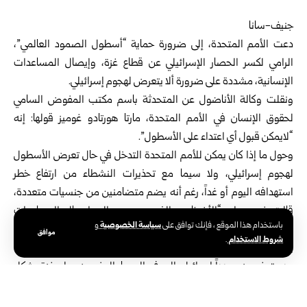
جنيف-سانا
دعت الأمم المتحدة، إلى ضرورة حماية “أسطول الصمود العالمي”،
الرامي لكسر الحصار الإسرائيلي عن قطاع غزة، وإيصال المساعدات
الإنسانية، مشددة على ضرورة ألا يتعرض لهجوم إسرائيلي.
ونقلت وكالة الأناضول عن المتحدثة باسم مكتب المفوض السامي
لحقوق الإنسان في الأمم المتحدة، مارتا هورتادو غوميز قولها: إنه
“لايمكن قبول أي اعتداء على الأسطول”.
وحول ما إذا كان يمكن للأمم المتحدة التدخل في حال تعرض الأسطول
لهجوم إسرائيلي، ولا سيما مع تحذيرات النشطاء من ارتفاع خطر
استهدافه اليوم أو غداً، رغم أنه يضم متضامنين من جنسيات متعددة،
قالت غوميز: إن “الأشخاص الذين يسعون إلى إيصال المساعدات
سياسة الخصوصية
باستخدام هذا الموقع ، فإنك توافق على
و
الإنسانية وإنقاذ مئات الآلاف من الجائعين والعطشى في غزة ودعمهم، لا
موافق
شروط الاستخدام
.
ينبغي أن يتعرضوا للهجوم، بل تجب حمايتهم”.
ودعت غوميز مجدداً إسرائيل، إلى رفع الحصار المفروض على غزة بشكل
عاجل، والسماح بدخول المساعدات المنقذة للحياة من جميع الطرق.
375 كم تفصل الأسطول عن غزة