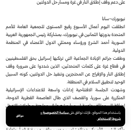
نيويورك-سانا
انطلقت اليوم أعمال الأسبوع رفيع المستوى للجمعية العامة للأمم
المتحدة بدورتها الثمانين في نيويورك، بمشاركة رئيس الجمهورية العربية
السورية أحمد الشرع ورؤساء وممثلي الدول الأعضاء في المنظمة
الدولية.
وطغت جرائم الإبادة الجماعية التي ترتكبها إسرائيل بحق الفلسطينيين
في قطاع غزة على كلمات المتحدثين، الذين شددوا على ضرورة وقف
إطلاق النار والإفراج عن المحتجزين وتنفيذ حل الدولتين، كونه السبيل
الوحيد لتحقيق السلام في المنطقة.
وشهدت الجلسة الافتتاحية إدانات واسعة للاعتداءات الإسرائيلية
المتكررة على سوريا، والقصف الذي طال العاصمة القطرية الدوحة،
إضافة إلى مواقف داعمة لسوريا وشعبها في مواجهة محاولات التدخل
سياسة الخصوصية
باستخدام هذا الموقع ، فإنك توافق على
و
الخارجي ومخططات إسرائيل للتقسيم.
موافق
شروط الاستخدام
.
ترامب: أسعى لوقف إطلاق النار في غزة
وأكد الرئيس الأمريكي دونالد ترامب وجوب وقف حرب غزة فوراً، وإعادة