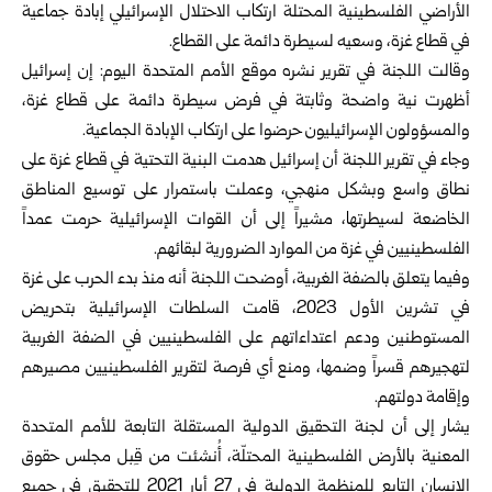
الأراضي الفلسطينية المحتلة ارتكاب الاحتلال الإسرائيلي إبادة جماعية
في قطاع غزة، وسعيه لسيطرة دائمة على القطاع.
وقالت اللجنة في تقرير نشره موقع الأمم المتحدة اليوم: إن إسرائيل
أظهرت نية واضحة وثابتة في فرض سيطرة دائمة على قطاع غزة،
والمسؤولون الإسرائيليون حرضوا على ارتكاب الإبادة الجماعية.
وجاء في تقرير اللجنة أن إسرائيل هدمت البنية التحتية في قطاع غزة على
نطاق واسع وبشكل منهجي، وعملت باستمرار على توسيع المناطق
الخاضعة لسيطرتها، مشيراً إلى أن القوات الإسرائيلية حرمت عمداً
الفلسطينيين في غزة من الموارد الضرورية لبقائهم.
وفيما يتعلق بالضفة الغربية، أوضحت اللجنة أنه منذ بدء الحرب على غزة
في تشرين الأول 2023، قامت السلطات الإسرائيلية بتحريض
المستوطنين ودعم اعتداءاتهم على الفلسطينيين في الضفة الغربية
لتهجيرهم قسراً وضمها، ومنع أي فرصة لتقرير الفلسطينيين مصيرهم
وإقامة دولتهم.
يشار إلى أن لجنة التحقيق الدولية المستقلة التابعة للأمم المتحدة
المعنية بالأرض الفلسطينية المحتلّة، أُنشئت من قِبل مجلس حقوق
الإنسان التابع للمنظمة الدولية في 27 أيار 2021 للتحقيق في جميع