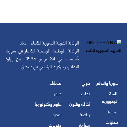
الوكالة العربية السورية للأنباء – سانا
الوكالة الوطنية الرسمية للأخبار في سوريا،
تأسست في 24 يونيو 1965. تتبع وزارة
الإعلام، ومركزها الرئيسي في دمشق.
سوريا والعالم
دولي
صحافة
رئاسة
تعليم
صور
الجمهورية
ثقافة وفنون
علوم وتكنولوجيا
سياسة
رياضة
فيديو
محليات
سياحة
منوعات