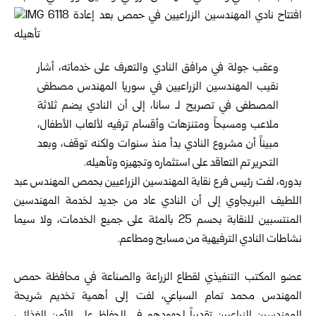
وعقب جولة في مرافق النادي والتعرف على خدماته، أشار
نقيب المهندسين الزراعيين في سوريا المهندس مصطفى
المصطفى في تصريح لـ سانا، إلى أن النادي يضم ثلاثة
ملاعب ومسبحاً ومتنزهات وأقسام ترفيه لألعاب الأطفال،
مبيناً أن مشروع النادي بدأ منذ سنوات ولكنه توقف، وبعد
التحرير تم التعاقد على استثماره وتجهيزه وتأهيله.
بدوره، لفت رئيس فرع نقابة المهندسين الزراعيين ب
حمص
المهندس عبد
اللطيف البريجاوي إلى أن النادي عاد من جديد لخدمة المهندسين
المنتسبين للنقابة بحسم 25 بالمئة على جميع الخدمات، ولا سيما
نشاطات النادي الترفيهية من مسابح ومطاعم.
عضو المكتب التنفيذي لقطاع الزراعة والصناعة في محافظة حمص
المهندس محمد تمام السباعي، لفت إلى أهمية تخديم شريحة