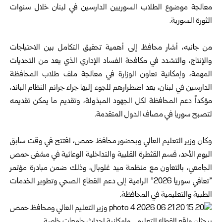
معالجة موضوع الطلاب السوريين الدارسين في لبنان خلال سنوات
الثورة السورية.
من جانبه، أشار محافظ إلى أهمية تحقيق التكامل بين الاحتياجات
والإنتاج، والتشدد في مكافحة الفساد الإداري الذي يعد من التحديات
المهمة، وإمكانية تعاون الوزارة في معالجة ملف طلاب المحافظة
الدارسين في لبنان، بعد اضطرارهم للجوء إليها جراء جرائم النظام البائد،
مؤكداً دعم المحافظة لكل الجهود المبذولة، وتقديم ما يمكن تقديمه
لتصبح سوريا في مصاف الدول المتقدمة.
وكان
وزير التعليم العالي
و‏بحضور محافظ حمص، افتتح في وقت سابق
‏اليوم الأحد، قسم ‏القثطرة القلبية والتداخلية الوعائية في ‏مشفى حمص
الجامعي، ‏بالتعاون مع منظمة ميد غلوبال، ‏وذلك ضمن مبادرة مؤتمر
‌”‎تعافي ‏سوريا 2026‎” الرامية إلى ‏دعم القطاع الصحي وتطوير ‏الخدمات
الطبية والتعليمية ‏في المحافظة‎.‎