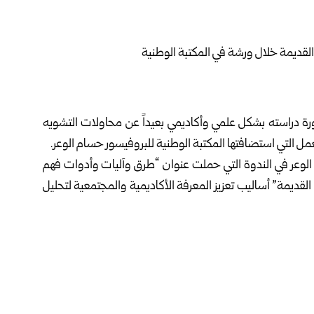
رة دراسته بشكل علمي وأكاديمي بعيداً
عن محاولات التشويه
عمل التي استضافتها المكتبة الوطنية للبروفيسور حسام الوعر.
وعر في الندوة التي حملت عنوان “طرق وآليات وأدوات فهم
 القديمة” أساليب تعزيز المعرفة الأكاديمية والمجتمعية لتحليل
العمراني والتاريخي للمدن التراثية ومدينة دمشق القديمة،
تماعية والدينية والاقتصادية.
حضري بجامعة دندي البريطانية أن استيعاب هوية المدينة
ب إلى جانب المجتمع المحلي.
معة دمشق الذين قدموا تحليلات اعتمدت على خرائط للذاكرة
عمرانية والاقتصادية والدينية للمدينة، في خطوة اعتبرها بداية