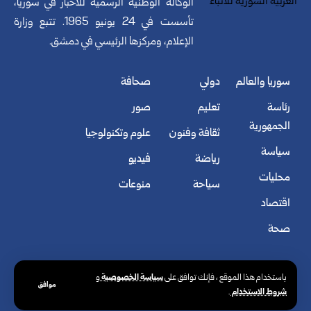
الوكالة الوطنية الرسمية للأخبار في سوريا،
تأسست في 24 يونيو 1965. تتبع وزارة
الإعلام، ومركزها الرئيسي في دمشق.
سوريا والعالم
دولي
صحافة
رئاسة
تعليم
صور
الجمهورية
ثقافة وفنون
علوم وتكنولوجيا
سياسة
رياضة
فيديو
محليات
سياحة
منوعات
اقتصاد
صحة
سياسة الخصوصية
باستخدام هذا الموقع ، فإنك توافق على
و
موافق
شروط الاستخدام
.
© الوكالة العربية السورية للأنباء. كافة الحقوق محفوظة.