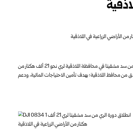
اذقية
لية من سد مشقيتا في محافظة
اللاذقية
لري نحو 21 ألف هكتار من
دق من محافظ اللاذقية؛ بهدف تأمين الاحتياجات المائية، ودعم