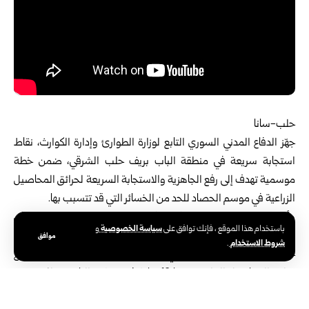
حلب-سانا
جهّز الدفاع المدني السوري التابع ل
وزارة الطوارئ وإدارة الكوارث
، نقاط
استجابة سريعة في منطقة الباب بريف حلب الشرقي، ضمن خطة
موسمية تهدف إلى رفع الجاهزية والاستجابة السريعة لحرائق المحاصيل
الزراعية في موسم الحصاد للحد من الخسائر التي قد تتسبب بها.
وأوضح مدير مركز العمليات في الدفاع المدني السوري محمود عبدان في
سياسة الخصوصية
باستخدام هذا الموقع ، فإنك توافق على
و
تصريح لمراسل سانا اليوم الإثنين، أن مديرية الطوارئ وإدارة الكوارث في
موافق
شروط الاستخدام
.
حلب
نشرت 27 نقطة إطفاء في مختلف مناطق المحافظة للتعامل مع
حرائق المحاصيل الزراعية، منها 10 نقاط في منطقة الباب، وذلك ضمن
الخطة الوطنية التي أطلقتها وزارة الطوارئ وإدارة الكوارث.