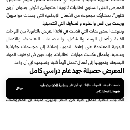
افتتحت مديرية التربية والتعليم في محافظة
حمص
اليوم الخميس،
المعرض الفني السنوي لطالبات ثانوية المتفوقين الأولى بعنوان “رؤى
تتلون”، بمشاركة مجموعة من الأعمال الإبداعية التي جسدت مواهبهنَّ،
وربطت بين الفن والعلوم والمعارف التي اكتسبنها.
وتنوعت المعروضات التي قدمت في قاعة العرض بالثانوية بين اللوحات
الفنية وأعمال الرسم والتشكيل، والمجسمات التعليمية، والأعمال
اليدوية المعتمدة على إعادة التدوير، إضافة إلى مجسمات جغرافية
وعلمية، وأعمال عكست مهارات الطالبات، وإبداعهن في توظيف المواد
البسيطة وتحويلها إلى أعمال تحمل قيماً فنية وتعليمية في آن واحد.
المعرض حصيلة جهد عام دراسي كامل
وأكدت مديرة التربية والتعليم بحمص ملك السباعي في تصريح لمراسل
سياسة الخصوصية
باستخدام هذا الموقع ، فإنك توافق على
و
موافق
شروط الاستخدام
سانا، أن المعرض يمثل حصيلة جهد عام دراسي كامل، أبدعت فيه
.
الطالبات بتنفيذ أعمال فنية من صنع أيديهن، مبينة أن المعروضات
عكست تكاملاً بين العلوم التي تمت دراستها والفنون التطبيقية بأساليب
مبتكرة وجمالية متنوعة.
وأشارت السباعي إلى أن المعرض يبرز روح الفن المرتبطة بالعلوم