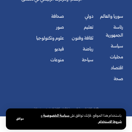
سوريا والعالم
دولي
صحافة
رئاسة
تعليم
صور
الجمهورية
ثقافة وفنون
علوم وتكنولوجيا
سياسة
رياضة
فيديو
محليات
سياحة
منوعات
اقتصاد
صحة
© الوكالة العربية السورية للأنباء. كافة الحقوق محفوظة.
سياسة الخصوصية
باستخدام هذا الموقع ، فإنك توافق على
و
موافق
شروط الاستخدام
.