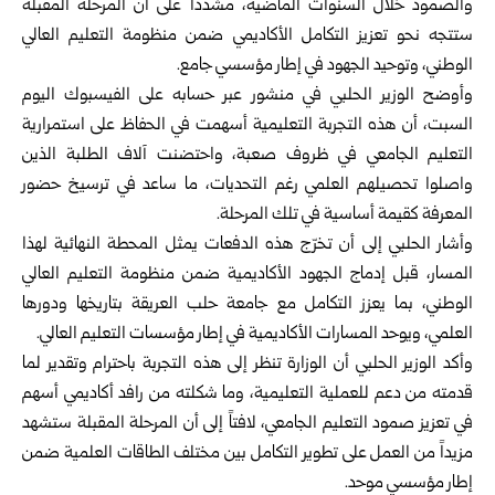
والصمود خلال السنوات الماضية، مشدداً على أن المرحلة المقبلة
ستتجه نحو تعزيز التكامل الأكاديمي ضمن منظومة التعليم العالي
الوطني، وتوحيد الجهود في إطار مؤسسي جامع.
وأوضح الوزير الحلبي في منشور عبر حسابه على الفيسبوك اليوم
السبت، أن هذه التجربة التعليمية أسهمت في الحفاظ على استمرارية
التعليم الجامعي في ظروف صعبة، واحتضنت آلاف الطلبة الذين
واصلوا تحصيلهم العلمي رغم التحديات، ما ساعد في ترسيخ حضور
المعرفة كقيمة أساسية في تلك المرحلة.
وأشار الحلبي إلى أن تخرّج هذه الدفعات يمثل المحطة النهائية لهذا
المسار، قبل إدماج الجهود الأكاديمية ضمن منظومة التعليم العالي
الوطني، بما يعزز التكامل مع جامعة
حلب
العريقة بتاريخها ودورها
العلمي، ويوحد المسارات الأكاديمية في إطار مؤسسات التعليم العالي.
وأكد الوزير الحلبي أن الوزارة تنظر إلى هذه التجربة باحترام وتقدير لما
قدمته من دعم للعملية التعليمية، وما شكلته من رافد أكاديمي أسهم
في تعزيز صمود التعليم الجامعي، لافتاً إلى أن المرحلة المقبلة ستشهد
مزيداً من العمل على تطوير التكامل بين مختلف الطاقات العلمية ضمن
إطار مؤسسي موحد.