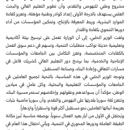
مشروع وطني للنهوض والتقدم، وأن تطوير التعليم العالي والبحث
العلمي يستهدف بالدرجة الأولى إعداد كوادر وطنية مؤهلة، وتعزيز كفاءة
الموارد البشرية، وربط المعرفة بالإنتاج، وتمكين المؤسسات من أداء
دورها التنموي بكفاءة واقتدار.
ولفت الوزير
الحلبي
، إلى أن الوزارة تعمل على ترسيخ بيئة أكاديمية
وتعليمية حديثة تواكب متطلبات التنمية، وتسهم في دعم سوق العمل
بالكفاءات المتخصصة، وتعزز التكامل بين الجامعات والمؤسسات
الإنتاجية والخدمية، بما يرسّخ دور التعليم العالي كشريك فاعل في
مسارات التعافي وإعادة البناء، وصناعة المستقبل.
وتوجه الوزير الحلبي في هذه المناسبة، بالتحية لجميع العاملين في
الجامعات والمؤسسات التعليمية والبحثية، وكل عاملٍ في ميادين
الوطن، مؤكداً أن بسواعدهم وعقولهم وإخلاصهم تستمر مسيرة البناء،
وتتعزز ثقة سوريا بقدرتها على النهوض والتقدم، وأن سوريا ماضية بثبات
بعزيمة أبنائها العاملين نحو مستقبل أكثر قوة واستقراراً وازدهاراً.
ويُحتفل في الأول من أيار بعيد العمال سنوياً، بوصفه مناسبة تُبرز مكانة
الطبقة العاملة ودورها المحوري في التنمية، ويأتي احتفال هذا العام في