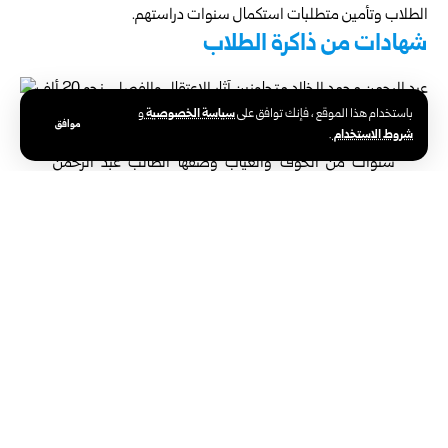
الطلاب وتأمين متطلبات استكمال سنوات دراستهم.
شهادات من ذاكرة الطلاب
سياسة الخصوصية
باستخدام هذا الموقع ، فإنك توافق على
و
موافق
شروط الاستخدام
.
سنوات من الخوف والغياب وصفها الطالب عبد الرحمن
الخالد من كلية العلوم السياسية الذي فُصل من الكلية خلال
الأعوام الماضية، جراء مشاركته في مظاهرة طلابية
بالجامعة، بأنها من أقسى الأعوام التي مر بها، مضيفاً في
تصريحه لـ سانا: “الانقطاع لم يكن خياراً، بل نتيجة ممارسات
ممنهجة طالت الطلاب المشاركين في الاحتجاجات، شملت
الضرب، وملاحقة بعضهم إلى السكن الجامعي وإخراجهم منه
بالقوة، إضافة إلى سوق طلاب آخرين إلى الأفرع الأمنية من
أمام الكلية، ما خلق حالة خوف حقيقية على حياتنا ومنعنا من
العودة إلى الجامعة”.