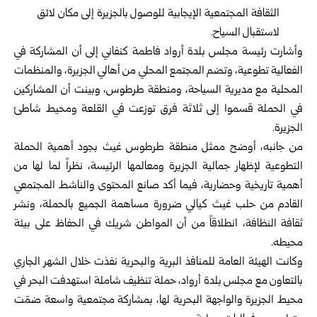
الثقافة المجتمعية الإيجابية للوصول بالجزيرة إلى مكان لائق
لاستقبال السياح.
وأشارت رئيسة مجلس بلدة أرواد فاطمة كنفاني إلى أن المشاركة في
الفعالية تطوعية، وتضم المجتمع المحلي من أهالي الجزيرة، والمنظمات
المحلية مع مديرية السياحة، ومنطقة طرطوس، وبينت أن المشاركين
في الحملة قسموا إلى ثلاثة فرق توزعت في القلعة ومحيط شاطئ
الجزيرة.
من جانبه، أوضح ممثل منطقة طرطوس غيث بجود أهمية الحملة
التطوعية لإظهار جمالية الجزيرة ومعالمها الرئيسة، نظراً لما لها من
أهمية تاريخية وحضارية، فيما أكد صانع المحتوى والناشط المجتمعي
القادم من حلب غيث كيالي ضرورة مساهمة الجميع بالحملة، ونشر
ثقافة النظافة، انطلاقاً من أن المواطن شريك في الحفاظ على بيئة
محيطه.
وكانت الهيئة العامة للمنافذ البرية والبحرية نفذت خلال الشهر الجاري
بالتعاون مع مجلس بلدة أرواد، حملة تنظيف شاملة استهدفت البحر في
محيط الجزيرة والواجهة البحرية لها، بمشاركة مجتمعية واسعة ضمّت