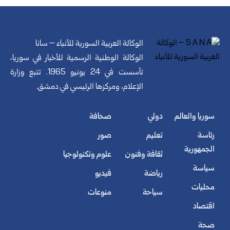
الوكالة العربية السورية للأنباء – سانا
الوكالة الوطنية الرسمية للأخبار في سوريا،
تأسست في 24 يونيو 1965. تتبع وزارة
الإعلام، ومركزها الرئيسي في دمشق.
سوريا والعالم
دولي
صحافة
رئاسة
تعليم
صور
الجمهورية
ثقافة وفنون
علوم وتكنولوجيا
سياسة
رياضة
فيديو
محليات
سياحة
منوعات
اقتصاد
صحة