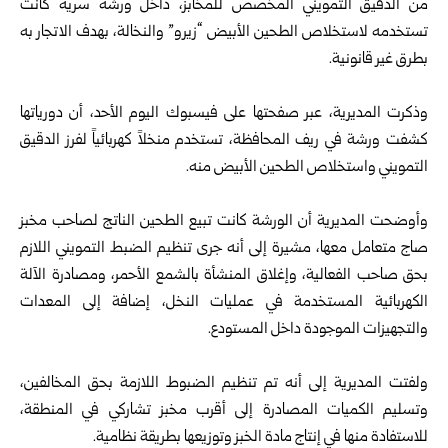
من الدقيق التمويني المخصص للمخابز، داخل ورشة ‏سرية كانت
تستخدمه لاستخلاص الطحين الأبيض “زيرو” والنخالة، بهدف الاتجار به
بطرق غير قانونية.‏
‎ ‎
وذكرت المديرية، عبر صفحتها على فيسبوك اليوم الأحد، أن دورياتها
كشفت ورشة في ريف المحافظة، تستخدم منخلاً ‏كهربائياً لفرز الدقيق
التمويني واستخلاص الطحين الأبيض منه.‏
‎ ‎
وأوضحت المديرية أن الورشة كانت تبيع الطحين الناتج لصاحب مخبز
صاج متعامل معها، مشيرة إلى أنه جرى تنظيم ‏الضبط التمويني اللازم
بحق صاحب الفعالية، وإغلاق المنشأة بالشمع الأحمر، ومصادرة الآلة
الكهربائية المستخدمة في ‏عمليات النخل، إضافة إلى المعدات
والتجهيزات الموجودة داخل المستودع.‏
‎ ‎
ولفتت المديرية إلى أنه تم تنظيم الضبوط اللازمة بحق المخالفين،
وتسليم الكميات المصادرة إلى أقرب مخبز تشاركي في ‏المنطقة،
للاستفادة منها في إنتاج مادة الخبز وتوزيعها بطريقة نظامية.‏