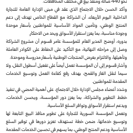
نحو 440 صالة ومنفذ بيع في مختلف المحافظات.
وأكد الحسن خلال الاجتماع الذي عقد في مبنى الإدارة العامة للتجارة
الداخلية اليوم الأربعاء، أن الشراكة مع القطاع الخاص تهدف إلى دعم
المنتج الوطني، وتأمين المواد الأساسية للمواطنين بأسعار موحدة
وجودة مناسبة، بما يعزز استقرار الأسواق ويحد من الاحتكار.
بدوره، أوضح المدير العام للمؤسسة عامر قسوم أن مشروع الشراكة
وصل إلى مراحله النهائية، مع التأكيد على الحفاظ على الكوادر العاملة
وتأهيلها، والالتزام بعرض المنتجات الوطنية بأسعار مدروسة وموحدة.
وأشار قسوم إلى أن المؤسسة تعمل أيضاً على تفعيل أسطول النقل، ولا
سيما لنقل الغاز والقمح، بهدف رفع كفاءة العمل وتوسيع الخدمات
المقدمة للمواطنين.
وشدد أعضاء مجلس الإدارة خلال الاجتماع، على أهمية المضي في تنفيذ
خطط التطوير والشراكة، بما يعزز دور المؤسسة، ويحسن الخدمات،
ويدعم استقرار الأسواق وتوافر السلع الأساسية.
وتعمل المؤسسة السورية للتجارة على تطوير منافذ البيع التابعة لها
وتوسيع خدماتها، ضمن خطة تستهدف تعزيز دورها في توفير السلع
الأساسية ودعم المنتج الوطني، بما يسهم في تحسين الخدمات المقدمة