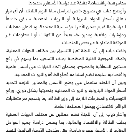
معايير ‏فنية واقتصادية دقيقة عند دراسة الأسعار وتحديدها.‏
وأوضح دياب في تصريح خاص لمراسل سانا اليوم الثلاثاء، أن أي قرار
‏يتعلق بأسعار المواد البترولية أو الثروات المعدنية سيبقى خاضعاً
للدراسة ‏والتقييم ضمن الأطر المؤسسية المعتمدة، وبناءً على معطيات
ومؤشرات ‏واقعية ومدروسة، بعيداً عن التكهنات أو المعلومات غير
الموثقة المتداولة ‏عبر بعض المنصات.‏
ولفت دياب إلى أن اللجنة تعزز التنسيق بين مختلف الجهات المعنية،
وتوحّد ‏المرجعية الفنية المختصة بملف التسعير، بما يسهم في رفع
مستوى الشفافية ‏والوضوح، وضمان اتخاذ القرارات على أسس علمية
واقتصادية سليمة تخدم ‏استدامة قطاع الطاقة والثروات المعدنية.‏
وبين أن اللجنة ستعمل على وضع الأسس والمعايير اللازمة لتحديد
أسعار ‏المواد البترولية والثروات المعدنية وتحديثها بشكل دوري، ورفع
التوصيات ‏والمقترحات اللازمة إلى
وزير الطاقة
، بما ينسجم مع متطلبات
الواقع ‏الاقتصادي ويحقق المصلحة العامة.‏
وأشار دياب إلى أن اللجنة تضم ممثلين عن مختلف الجهات المعنية
بملف ‏الطاقة والاقتصاد والمالية، بما يضمن دراسة جميع العوامل
المؤثرة في ‏الأسعار بصورة شاملة، وفي مقدمتها الأسعار العالمية للنفط