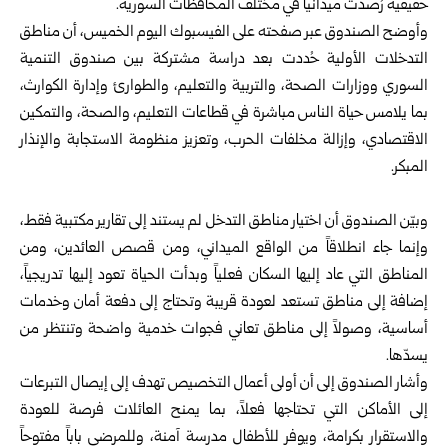
حقيقية رُصدت ميدانياً في مختلف المحافظات السورية.
وأوضح الصندوق عبر صفحته على الفيسبوك اليوم الخميس، أن مناطق
التدخلات الأولية حُددت بعد دراسة مشتركة بين صندوق التنمية
السوري ووزارات الصحة، والتربية والتعليم، والطوارئ وإدارة الكوارث،
بما يلامس حياة الناس مباشرة في قطاعات التعليم، والصحة، والتمكين
الاقتصادي، وإزالة مخلفات الحرب، وتعزيز منظومة الاستجابة والإنذار
المبكر.
وبيّن الصندوق أن اختيار مناطق التدخل لم يستند إلى تقارير مكتبية فقط،
وإنما جاء انطلاقاً من الواقع الميداني، ومن قصص العائدين، ومن
المناطق التي عاد إليها السكان فعلياً وبدأت الحياة تعود إليها تدريجياً،
إضافة إلى مناطق تستعد لعودة قريبة وتحتاج إلى دفعة أمان وخدمات
أساسية، وصولاً إلى مناطق تعاني فجوات خدمية واضحة وتنتظر من
يسدّها.
وأشار الصندوق إلى أن أولى أعمال التخصيص تهدف إلى إيصال التبرعات
إلى الأماكن التي تحتاجها فعلاً، بما يمنح العائلات فرصة للعودة
والاستقرار بكرامة، ويوفر للأطفال مدرسة آمنة، وللمرضى باباً مفتوحاً