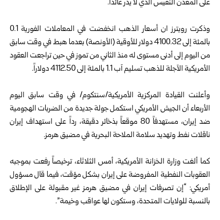
على المعدن النفيس الذي لا يدر عائداً.
وذكرت رويترز ان أسعار الذهب انخفضت في المعاملات الفورية 0.1
بالمئة إلى 4100.32 دولار للأوقية (الأونصة) بعدما هبط في وقت سابق
من اليوم إلى أدنى مستوى له منذ الثاني من تموز في حين تراجعت العقود
الأمريكية الآجلة للذهب تسليم آب 1.1 بالمئة إلى 4112.50 دولاراً.
وأعلنت القيادة المركزية الأمريكية/سنتكوم/ في وقت سابق اليوم
الأربعاء أن الجيش الأمريكي استكمل جولة جديدة من الضربات الهجومية
ضد إيران، مستهدفاً 80 موقعاً بذخائر دقيقة، رداً على استهداف إيران
ناقلات نفط وتهديد سلامة الملاحة البحرية في مضيق هرمز.
كما ألغت وزارة الخزانة الأمريكية، أمس الثلاثاء، ترخيصاً رفعت بموجبه
العقوبات النفطية المفروضة على إيران بشكل مؤقت، فيما قال مسؤول
أمريكي: “إن تصرفات إيران في مضيق هرمز غير مقبولة على الإطلاق
بالنسبة للولايات المتحدة، وستكون لها عواقب وخيمة”.