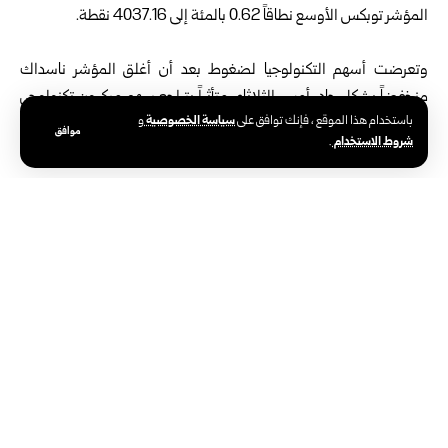
المؤشر توبكس الأوسع نطاقاً 0.62 بالمئة إلى 4037.16 نقطة.
وتعرضت أسهم التكنولوجيا لضغوط بعد أن أغلق المؤشر ناسداك
منخفضاً بشكل حاد، أمس الثلاثاء، متأثراً بتراجع سهم ‌ميكرون ⁠تكنولوجي
سياسة الخصوصية
باستخدام هذا الموقع ، فإنك توافق على
و
وشركات أخرى لصناعة الرقائق، وسط مخاوف متزايدة بشأن موجة
موافق
شروط الاستخدام
.
الصعود المدفوعة بالذكاء الاصطناعي في وول ⁠ستريت.
وقال دايسوكي هاشيزومي، كبير المحللين في دايوا للأوراق المالية: “لا
يستطيع المستثمرون استعادة ⁠ثقتهم بالكامل في أسهم الذكاء
الاصطناعي.
الوسوم:
مؤشر نيكي الياباني