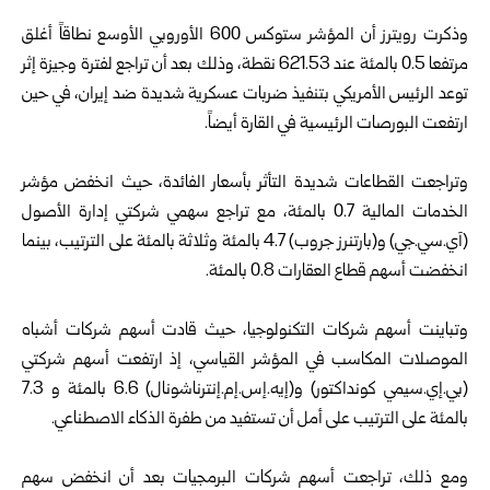
وذكرت رويترز أن المؤشر ستوكس 600 الأوروبي الأوسع نطاقاً أغلق
مرتفعا 0.5 بالمئة عند 621.53 نقطة، وذلك بعد أن تراجع لفترة وجيزة إثر
توعد الرئيس الأمريكي بتنفيذ ضربات عسكرية شديدة ضد إيران، في حين
ارتفعت البورصات الرئيسية في القارة أيضاً.
وتراجعت القطاعات شديدة التأثر بأسعار الفائدة، حيث انخفض مؤشر
الخدمات المالية 0.7 بالمئة، مع تراجع سهمي شركتي إدارة الأصول
(آي.سي.جي) و(بارتنرز جروب) 4.7 بالمئة وثلاثة بالمئة على الترتيب، بينما
انخفضت أسهم قطاع العقارات 0.8 بالمئة.
وتباينت أسهم شركات التكنولوجيا، حيث قادت أسهم شركات أشباه
الموصلات المكاسب في المؤشر القياسي، إذ ارتفعت أسهم شركتي
(بي.إي.سيمي كونداكتور) و(إيه.إس.إم.إنترناشونال) 6.6 بالمئة و 7.3
بالمئة على الترتيب على أمل أن تستفيد من طفرة الذكاء الاصطناعي.
ومع ذلك، تراجعت أسهم شركات البرمجيات بعد أن انخفض سهم