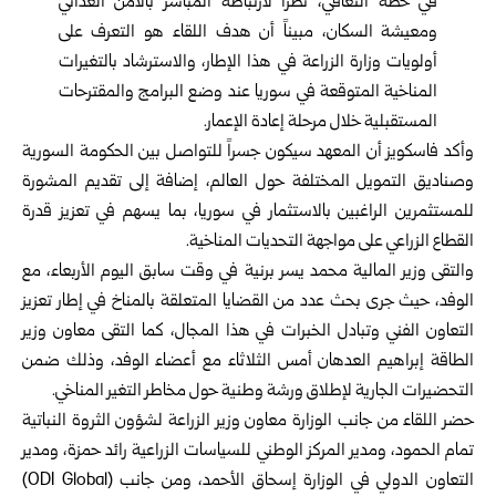
في خطة التعافي، نظراً لارتباطه المباشر بالأمن الغذائي
ومعيشة السكان، مبيناً أن هدف اللقاء هو التعرف على
أولويات وزارة الزراعة في هذا الإطار، والاسترشاد بالتغيرات
المناخية المتوقعة في سوريا عند وضع البرامج والمقترحات
المستقبلية خلال مرحلة إعادة الإعمار.
وأكد فاسكويز أن المعهد سيكون جسراً للتواصل بين الحكومة السورية
وصناديق التمويل المختلفة حول العالم، إضافة إلى تقديم المشورة
للمستثمرين الراغبين بالاستثمار في سوريا، بما يسهم في تعزيز قدرة
القطاع الزراعي على مواجهة التحديات المناخية.
والتقى وزير المالية محمد يسر برنية في وقت سابق اليوم الأربعاء، مع
الوفد، حيث جرى بحث عدد من القضايا المتعلقة بالمناخ في إطار تعزيز
التعاون الفني وتبادل الخبرات في هذا المجال، كما التقى معاون وزير
الطاقة إبراهيم العدهان أمس الثلاثاء مع أعضاء الوفد، وذلك ضمن
التحضيرات الجارية لإطلاق ورشة وطنية حول مخاطر التغير المناخي.
حضر اللقاء من جانب الوزارة معاون وزير الزراعة لشؤون الثروة النباتية
تمام الحمود، ومدير المركز الوطني للسياسات الزراعية رائد حمزة، ومدير
التعاون الدولي في الوزارة إسحاق الأحمد، ومن جانب (ODI Global)