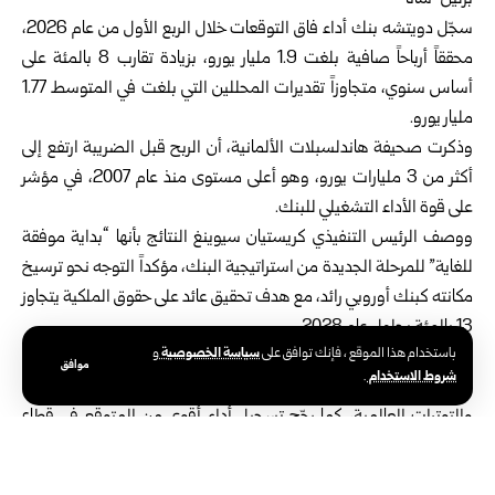
برلين-سانا
سجّل دويتشه بنك أداء فاق التوقعات خلال الربع الأول من عام 2026،
محققاً أرباحاً صافية بلغت 1.9 مليار يورو، بزيادة تقارب 8 بالمئة على
أساس سنوي، متجاوزاً تقديرات المحللين التي بلغت في المتوسط 1.77
مليار يورو.
وذكرت صحيفة هاندلسبلات الألمانية، أن الربح قبل الضريبة ارتفع إلى
أكثر من 3 مليارات يورو، وهو أعلى مستوى منذ عام 2007، في مؤشر
على قوة الأداء التشغيلي للبنك.
ووصف الرئيس التنفيذي كريستيان سيوينغ النتائج بأنها “بداية موفقة
للغاية” للمرحلة الجديدة من استراتيجية البنك، مؤكداً التوجه نحو ترسيخ
مكانته كبنك أوروبي رائد، مع هدف تحقيق عائد على حقوق الملكية يتجاوز
13 بالمئة بحلول عام 2028.
سياسة الخصوصية
باستخدام هذا الموقع ، فإنك توافق على
و
ويحافظ البنك على توقعاته للعام بالكامل، والتي تتضمن تحقيق إيرادات
موافق
شروط الاستخدام
.
بنحو 33 مليار يورو في 2026، رغم التحديات الاقتصادية في أوروبا
والتوترات العالمية، كما رجّح تسجيل أداء أقوى من المتوقع في قطاع
الخدمات المصرفية الاستثمارية، مدفوعاً بزيادة الطلب على خدمات إدارة
المخاطر في ظل حالة عدم اليقين.