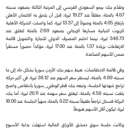
وتقدّم بنك بيمو السعودي الفرنسي إلى المرتبة الثالثة بصعود نسبته
4.67 بالمئة، مغلقاً عند 19.27 ليرة، قبل أن يلحق به الائتمان الأهلي
بارتفاع 4.05 بالمئة وصولاً إلى 13.37 ليرة، كما واصلت الشركة الأهلية
للزيوت النباتية مسارها الإيجابي بصعود 2.69 بالمئة لتغلق عند
348.73 ليرة، بينما اختتم المصرف الدولي للتجارة والتمويل قائمة
الارتفاعات بزيادة 1.37 بالمئة عند 17.00 ليرة، مؤكداً حضوراً مستقراً
ضمن الأسهم الصاعدة.
وفي قائمة الانخفاضات، هبط سهم بنك الأردن سوريا بشكل حاد إلى ما
نسبته 4.99 بالمئة، ليستقر سعر السهم عند 38.12 ليرة، في أكبر حركة
تراجع شهدتها الجلسة، وتبعه بنك قطر الوطني_سوريا بانخفاض واضح
بلغت نسبته 4.56 بالمئة، ليغلق سعر سهمه عند 20.11 ليرة، أما بنك
البركة فسجّل تراجعاً طفيفاً نسبته 0.22 بالمئة، منهياً الجلسة عند 18.00
ليرة، ليكون أقل الأسهم هبوطاً.
وكانت جلسة سوق دمشق للأوراق المالية استهلت بداية الأسبوع