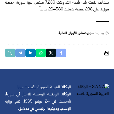
بنشاط، بلغت فيه قيمة التداولات 7.236 ملايين ليرة سورية جديدة
موزعة على 298 صفقة شملت 264580 سهماً.
الوسوم:
سوق دمشق للأوراق المالية
الوكالة العربية السورية للأنباء – سانا
الوكالة الوطنية الرسمية للأخبار في سوريا،
تأسست في 24 يونيو 1965. تتبع وزارة
الإعلام، ومركزها الرئيسي في دمشق.