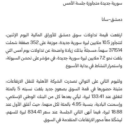
دمشق-سانا
ارتفعت قيمة تداولات
سوق دمشق للأوراق المالية
اليوم الإثنين،
لتتجاوز 10.5 ملايين ليرة سورية جديدة، موزعة على 352 صفقة شملت
371514 سهماً، مسجلةً بذلك زيادة واضحة عن تداولات يوم أمس التي
بلغت نحو 7.2 ملايين ليرة سورية جديدة، في مؤشر على تحسّن السيولة،
واستمرار النشاط في بداية الأسبوع.
ولليوم الثاني على التوالي تصدرت الشركة الأهلية للنقل الارتفاعات،
مثبتة حضورها في قمة السوق بصعودٍ جديد بلغت نسبته 5 بالمئة
لتغلق عند 133.41 ليرة، ليأتي بعدها كل من البنك الوطني الإسلامي،
وإسمنت البادية، بنسبة 4.95 بالمئة لكل منهما، حيث أغلق الأول عند
18.88 ليرة، فيما أنهى الثاني الجلسة عند سعر 834.41 ليرة للسهم،
ليشكّلا معاً محور الارتفاعات المتقدمة في السوق.