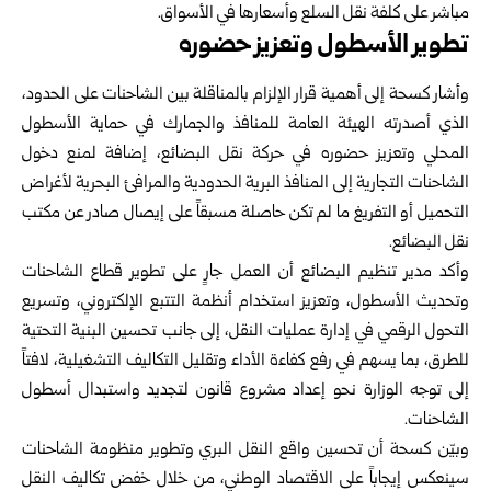
مباشر على كلفة نقل السلع وأسعارها في الأسواق.
تطوير الأسطول وتعزيز حضوره
وأشار كسحة إلى أهمية قرار الإلزام بالمناقلة بين الشاحنات على الحدود،
الذي أصدرته الهيئة العامة للمنافذ والجمارك في حماية الأسطول
المحلي وتعزيز حضوره في حركة نقل البضائع، إضافة لمنع دخول
الشاحنات التجارية إلى المنافذ البرية الحدودية والمرافئ البحرية لأغراض
التحميل أو التفريغ ما لم تكن حاصلة مسبقاً على إيصال صادر عن مكتب
نقل البضائع.
وأكد مدير تنظيم البضائع أن العمل جارٍ على تطوير قطاع الشاحنات
وتحديث الأسطول، وتعزيز استخدام أنظمة التتبع الإلكتروني، وتسريع
التحول الرقمي في إدارة عمليات النقل، إلى جانب تحسين البنية التحتية
للطرق، بما يسهم في رفع كفاءة الأداء وتقليل التكاليف التشغيلية، لافتاً
إلى توجه الوزارة نحو إعداد مشروع قانون لتجديد واستبدال أسطول
الشاحنات.
وبيّن كسحة أن تحسين واقع النقل البري وتطوير منظومة الشاحنات
سينعكس إيجاباً على الاقتصاد الوطني، من خلال خفض تكاليف النقل