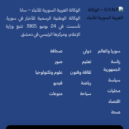
الوكالة العربية السورية للأنباء – سانا
الوكالة الوطنية الرسمية للأخبار في سوريا،
تأسست في 24 يونيو 1965. تتبع وزارة
الإعلام، ومركزها الرئيسي في دمشق.
سوريا والعالم
دولي
صحافة
رئاسة
تعليم
صور
الجمهورية
ثقافة وفنون
علوم وتكنولوجيا
سياسة
رياضة
فيديو
محليات
سياحة
منوعات
اقتصاد
صحة