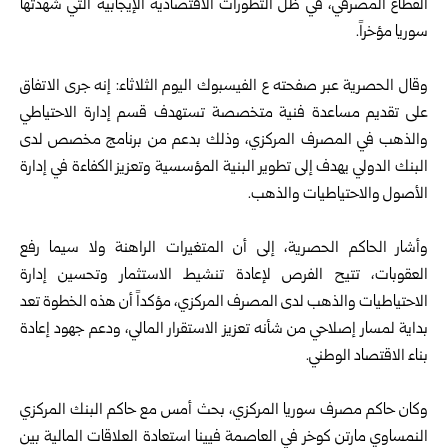
القطاع المصرفي، في ظل التطورات الاقتصادية الإيجابية التي شهدتها
سوريا
مؤخراً.
‏وقال
الحصرية
عبر صفحته ع الفيسبوك اليوم الثلاثاء: إنه جرى الاتفاق
على تقديم مساعدة فنية متخصصة تستهدف قسم إدارة الاحتياطي
والذهب في المصرف المركزي، وذلك بدعم من برنامج مخصص لدى
البنك الدولي يهدف إلى تطوير البنية المؤسسية وتعزيز الكفاءة في إدارة
الأصول والاحتياطيات والذهب.
‏وأشار الحاكم الحصرية، إلى أن المتغيرات الراهنة ولا سيما رفع
العقوبات، تتيح الفرص لإعادة تنشيط الاستثمار وتحسين إدارة
الاحتياطيات والذهب لدى المصرف المركزي، مؤكداً أن هذه الخطوة تعد
بداية لمسار إصلاحي من شأنه تعزيز الاستقرار المالي، ودعم جهود إعادة
بناء الاقتصاد الوطني.
‌‏وكان حاكم مصرف سوريا المركزي، بحث أمس مع حاكم البنك المركزي
النمساوي مارتن كوخر في العاصمة فيينا استعادة العلاقات المالية بين