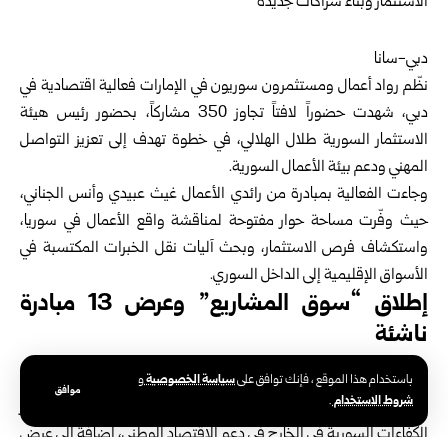
دبي-سانا
نظّم رواد أعمال ومستثمرون سوريون في الإمارات فعالية اقتصادية في
دبي، شهدت حضوراً لافتاً تجاوز 350 مشاركاً، بحضور رئيس هيئة
الاستثمار السورية طلال الهلالي، في خطوة تهدف إلى تعزيز التواصل
المهني ودعم بيئة الأعمال السورية.
وجاءت الفعالية بمبادرة من رائدي الأعمال غيث عبيدي وأنس الجناني،
حيث وفّرت مساحة حوار مفتوحة لمناقشة واقع الأعمال في سوريا،
واستكشاف فرص الاستثمار، وبحث آليات نقل الخبرات المكتسبة في
الأسواق الإقليمية إلى الداخل السوري.
إطلاق “سوق المشاريع” وعرض 13 مبادرة
ناشئة
وتضمّنت الفعالية جلسة حوارية، تناولت التحديات الاقتصادية الراهنة
سياسة الخصوصية
باستخدام هذا الموقع ، فإنك توافق على
و
موافق
شروط الاستخدام
.
والفرص المستقبلية، مع طرح تساؤلات حول واقع الاستثمار ودور
الكفاءات السورية في الخارج في دعم الاقتصاد الوطني، إضافة إلى عرض