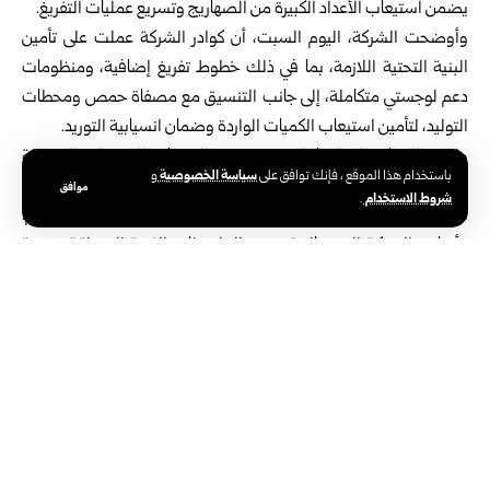
يضمن استيعاب الأعداد الكبيرة من الصهاريج وتسريع عمليات التفريغ.
وأوضحت الشركة، اليوم السبت، أن كوادر الشركة عملت على تأمين
البنية التحتية اللازمة، بما في ذلك خطوط تفريغ إضافية، ومنظومات
دعم لوجستي متكاملة، إلى جانب التنسيق مع مصفاة حمص ومحطات
التوليد، لتأمين استيعاب الكميات الواردة وضمان انسيابية التوريد.
ولفتت الشركة إلى التعامل مع عدد من التحديات التشغيلية المرتبطة
سياسة الخصوصية
باستخدام هذا الموقع ، فإنك توافق على
و
بعمل الشركة الناقلة، حيث جرى استبدال الكوادر المشرفة وتحسين
موافق
شروط الاستخدام
.
آليات التنظيم والإشراف بما يضمن ضبط حركة الصهاريج ومنع الازدحام.
وأشارت الشركة الى معالجة بعض الملاحظات الفنية المتعلقة بنوعية
الفيول، ولا سيما لزوجته المرتفعة في بعض الشحنات، حيث تم إلزام
الجهة الموردة باتخاذ الإجراءات اللازمة، بما في ذلك تأمين تجهيزات فنية
خاصة لضمان سهولة التفريغ والنقل.
وأوضحت الشركة أنه جرى تشكيل غرفة عمليات مشتركة تضم الجهات
المعنية، بما فيها الجمارك وشركات النقل وسلاسل الإمداد لتنظيم حركة
العبور بشكل يومي ومنهجي، بما يضمن استقرار العمليات واستمراريتها
بكفاءة.
وبدأت قوافل الفيول العراقي بالدخول إلى الأراضي السورية منذ الأول