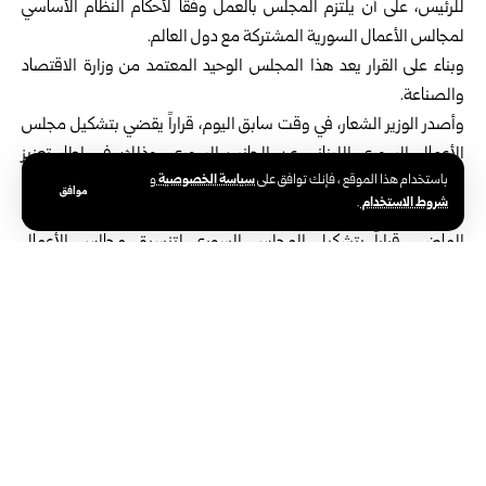
للرئيس، على أن يلتزم المجلس بالعمل وفقاً لأحكام النظام الأساسي
لمجالس الأعمال السورية المشتركة مع دول العالم.
وبناء على القرار يعد هذا المجلس الوحيد المعتمد من وزارة الاقتصاد
والصناعة.
وأصدر الوزير الشعار، في وقت سابق اليوم، قراراً يقضي بتشكيل مجلس
الأعمال السوري اللبناني عن الجانب السوري، وذلك في إطار تعزيز
سياسة الخصوصية
باستخدام هذا الموقع ، فإنك توافق على
و
التعاون الاقتصادي بين البلدين.
موافق
شروط الاستخدام
.
وكانت وزارة الاقتصاد والصناعة أصدرت في العشرين من كانون الثاني
الماضي، قراراً بتشكيل المجلس السوري لتنسيق مجالس الأعمال
المشتركة لدى الوزارة، ليكون إطاراً جامعاً يُعنى بتنسيق وتنظيم وتطوير
عمل مجالس الأعمال المشتركة السورية مع دول العالم.
الوسوم:
تعزيز التعاون الاقتصادي
قرار
مجلس الأعمال السوري - الإيطالي
نضال الشعار
وزير الاقتصاد والصناعة السوري