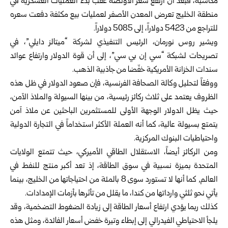
مكاسبه، فبعد أن ارتفع سعر الأونصة عقب بدء العمليات العسكرية في
منطقة الخليج تعرض المعدن الأصفر لعمليات بيع مكثفة دفعت سعره
للتراجع من 5423 دولاراً، إلى 5085 دولاراً.
ويشير روس نورمان، الرئيس التنفيذي لشركة “ميتالز دايلي”، في
تصريحات لشبكة “سي إن بي سي”، إلى أن قوة الدولار وارتفاع عوائد
سندات الخزانة الأمريكية خفّضا من جاذبية الذهب.
ووفقاً لتحليل وكالة الصحافة الفرنسية، فإن صعود الدولار في ظل هذه
الظروف يعتمد على ثلاث ركائز رئيسية، من بينها السيولة والملاذ الآمن،
حيث يظل الدولار الوجهة الأولى للمستثمرين الباحثين عن ملاذ آمن
يتمتع بسيولة عالية، كما أنه العملة الأكثر استخداماً في التجارة الدولية
واحتياطيات البنوك المركزية.
ومن الركائز أيضاً، الاستقلال الطاقي الأميركي، حيث تتمتع الولايات
المتحدة بميزة نسبية في سوق الطاقة، إذ تعد أكبر منتج للنفط في
العالم, كما أنها لا تستورد سوى 8 بالمئة من احتياجاتها من الخليج، بينما
يأتي نحو ثلثي وارداتها من كندا، ما يقلل من تأثرها بأزمات الإمدادات.
كذلك ربما يؤدي ارتفاع أسعار الطاقة إلى زيادة الضغوط التضخمية، وقد
يلجأ الاحتياطي الفيدرالي إلى إبطاء وتيرة خفض أسعار الفائدة، ومثل هذه