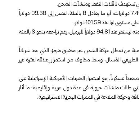
لتي تستهدف ناقلات النفط ومنشآت الشحن.
وذكرت رويترز أن العقود الآجلة لخام برنت ارتفعت بمقدار 7.40 دولارات، أو ما يعادل 8 بالمئة، لتصل إلى 99.38 دولاراً
ها عند 101.59 دولار.
كما ارتفع خام غرب تكساس الوسيط الأمريكي بنسبة 8.6 بالمئة ليستقر عند 94.81 دولاراً للبرميل، رغم تراجعه بنحو 3 بالمئة
مية من تعطل حركة الشحن عبر مضيق هرمز، الذي يعد شرياناً
ز الطبيعي المُسال، وسط مخاوف من استمرار إغلاقه لفترة غير
اً عسكرياً، مع استمرار الضربات الأمريكية الإسرائيلية على
، التي طالت منشآت حيوية في عدة دول عربية وإقليمية؛ ما أثار
ة وحركة الملاحة في الممرات البحرية الاستراتيجية.