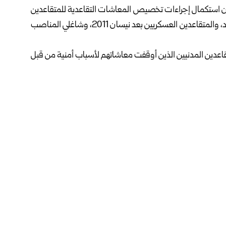
، 4 تعاميم بشأن استكمال إجراءات تخصيص المعاشات التقاعدية للمتقاعدين
العسكريين والمدنيين، والعسكريين المنشقين عن النظام البائد، والمتقاعدين العسكريين بعد نيسان 2011، وشاغلي المناصب
تقاعدين المدنيين الذين أوقفت معاشاتهم لأسباب أمنية من قبل
 (الإدارة العامة).
ضباط/أفراد) ممن لم يلتحقوا بوزارتي الدفاع أو الداخلية في
ي سبب آخر، إلى مراجعة المؤسسة العامة للتأمين والمعاشات
ودعت في التعميم الثالث المتقاعدين العسكريين ومن في حكمهم ممن أحيلوا على التقاعد بعد نيسان 2011 وأوقِفت
تمدة ولا توجد بحقهم موانع قانونية، ولم تتلطخ أيديهم بدماء
اشات.
مة السابقة وأعضاء مجلس الشعب الذين أوقِفت معاشاتهم منذ
بحقهم موانع قانونية، إلى مراجعة المؤسسة العامة للتأمين
ئق المطلوبة (بيان عائلي، إخراج قيد نفوس، صورة شخصية)