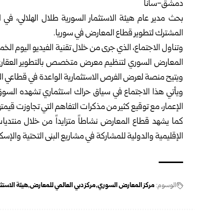
دمشق-سانا
بحث مدير عام
هيئة الاستثمار السورية
طلال الهلالي، في ا
المشترك لتطوير قطاع المعارض في سوريا.
وتناول الاجتماع، الذي جرى من خلال تقنية الفيديو اليوم الخمي
المعارض السوري لتنظيم معرض متخصص بالتطوير العقاري 
ويتيح منصة لعرض الفرص الاستثمارية الواعدة في قطاعي ال
ويأتي هذا الاجتماع في سياق حراك استثماري تشهده السوق
الإعمار، مع توقيع كثير من مذكرات التفاهم التي تجاوزت قيمتها 25 مليار دولار خلال الفترة الماض
كما يشهد قطاع المعارض نشاطاً متزايداً من خلال منتد
الإقليمية والدولية للمشاركة في مشاريع البنى التحتية والإسك
الوسوم:
مركز المعارض السوري
مركز دبي العالمي للمعارض
هيئة الاستث