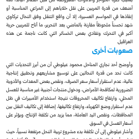
بسبب كثرة الحواجز والأتاوات المفروضة من قبل النظام البائد، مما
أضعف من قدرة المربين على نقل خلاياهم إلى المراعي المناسبة أو
إنقاذها في المواسم العسيرة، إلا أن واقع التنقل وفق النحال تركاوي
شهد تحسناً ملحوظاً مقارنة بالماضي بعد التحرير، ما أتاح للمربين حرية
أكبر في التحرك وتفادي بعض الخسائر التي كانت ناجمة عن هذه
العراقيل.
صعوبات أخرى
وأوضح أحد نجاري المناحل محمود عيلوطي أن من أبرز التحديات التي
كانت تحد من قدرة النحالين على توسيع مشاريعهم وتحقيق إنتاجية
عالية، عدم استقرار أسعار سعر الصرف، ونقص بعض المعدات والأدوية
الضرورية لمكافحة الأمراض، ودخول منتجات أجنبية غير مناسبة للعسل
المحلي، وارتفاع تكاليف المحروقات نتيجة استخدام الأمبيرات في ظل
عدم استقرار وضع الكهرباء، وارتفاع تكاليفها، إضافة إلى تكاليف النقل بين
المحافظات، ونقص اليد العاملة، مما يزيد من تكلفة الإنتاج، ويؤثر على
أسعار العسل في السوق.
وأشار عيلوطي إلى أن تكلفة بدء مشروع تربية النحل مرتفعة نسبياً، حيث