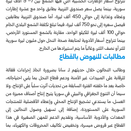
تتراوح أسعار الإطارات الخشبية التي فيها الشمع بين 7– 9 آلاف ليرة
سورية، بينما يصل سعر صندوق التربية بطابق واحد مع عشرة إطارات
وغطاء وغذاية إلى حوالي 450 ألف ليرة، أما صندوق التربية بطابقين
فيصل سعره إلى نحو 750 ألف ليرة، فيما تبلغ تكلفة الشمع البلدي الخام
حوالي 100 ألف ليرة للكيلو الواحد، مقارنة بالشمع المستورد الأرخص،
بينما تتراوح أسعار الأدوية لمتابعة صحة النحل حول مليون ليرة سورية
للتر أو نصف اللتر، وغالباً ما يتم استيرادها من الخارج.
مطالبات للنهوض بالقطاع
وطالب النحالون خلال حديثهم لـ سانا بضرورة اتخاذ إجراءات فعّالة
للرقابة على المبيدات غير الآمنة ودعم قطاع النحل بما يلبي احتياجاته،
خاصة بعد ما خلفته الفترة السابقة من تحديات أثرت سلباً على الإنتاج، ولا
سيما أن التنوع الجغرافي والبيئي في سوريا يتيح إنتاج أصناف مميزة من
العسل، ما يستدعي تشجيع الإنتاج المحلي وإعطاء الأفضلية للمنتجات
السورية على المستوردة، إضافة إلى تسهيل وصول النحالين إلى
المعدات والأدوية الأساسية، وتقديم الدعم للمهن الصغيرة في هذا
القطاع عبر قروض ميسرة، وتخفيض تكاليف المحروقات والكهرباء، بما