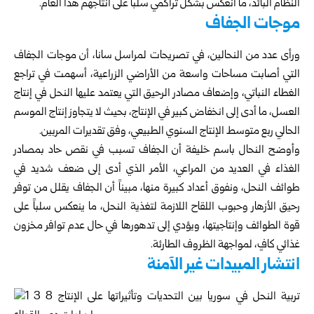
النظام البائد، ما انعكس بشكل تراكمي سلباً على انتاجهم هذا العام.
موجات الجفاف
ورأى عدد من النحالين، في تصريحات لمراسل سانا، أن موجات الجفاف
التي أصابت مساحات واسعة من الأراضي الزراعية، أسهمت في تراجع
الغطاء النباتي، وإضعاف مصادر الرحيق التي يعتمد عليها النحل في إنتاج
العسل، ما أدى إلى انخفاض كبير في الإنتاج، بحيث لا يتجاوز إنتاج الموسم
الحالي ربع متوسط الإنتاج السنوي الطبيعي، وفق تقديرات المربين.
وأوضح النحال باسم خليفة أن الجفاف تسبب في نقص حاد بمصادر
الغذاء في العديد من المراعي، الأمر الذي أدى إلى ضعف شديد في
طوائف النحل، ونفوق أعداد كبيرة منها، مبيناً أن الجفاف يقلل من توفر
رحيق الأزهار وحبوب اللقاح اللازمة لتغذية النحل، ما ينعكس سلباً على
قوة الطوائف وإنتاجيتها، ويؤدي إلى تدهورها في حال عدم توافر مخزون
غذائي كافٍ، لمواجهة الظروف الطارئة.
انتشار المبيدات غير الآمنة