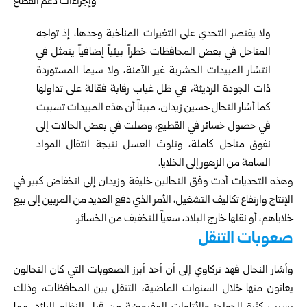
ولا يقتصر التحدي على التغيرات المناخية وحدها، إذ تواجه
المناحل في بعض المحافظات خطراً بيئياً إضافياً يتمثل في
انتشار المبيدات الحشرية غير الآمنة، ولا سيما المستوردة
ذات الجودة الرديئة، في ظل غياب رقابة فعّالة على تداولها
كما أشار النحال حسين زيدان، مبيناً أن هذه المبيدات تسببت
في حصول خسائر في القطيع، وصلت في بعض الحالات إلى
نفوق مناحل كاملة، وتلوث العسل نتيجة انتقال المواد
السامة من الزهور إلى الخلايا.
وهذه التحديات أدت وفق النحالين خليفة وزيدان إلى انخفاض كبير في
الإنتاج وارتفاع تكاليف التشغيل، الأمر الذي دفع العديد من المربين إلى بيع
خلاياهم، أو نقلها خارج البلاد، سعياً للتخفيف من الخسائر.
صعوبات التنقل
وأشار النحال فهد تركاوي إلى أن أحد أبرز الصعوبات التي كان النحالون
يعانون منها خلال السنوات الماضية، التنقل بين المحافظات، وذلك