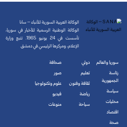
الوكالة العربية السورية للأنباء – سانا
الوكالة الوطنية الرسمية للأخبار في سوريا،
تأسست في 24 يونيو 1965. تتبع وزارة
الإعلام، ومركزها الرئيسي في دمشق.
سوريا والعالم
دولي
صحافة
رئاسة
تعليم
صور
الجمهورية
ثقافة وفنون
علوم وتكنولوجيا
سياسة
رياضة
فيديو
محليات
سياحة
منوعات
اقتصاد
صحة