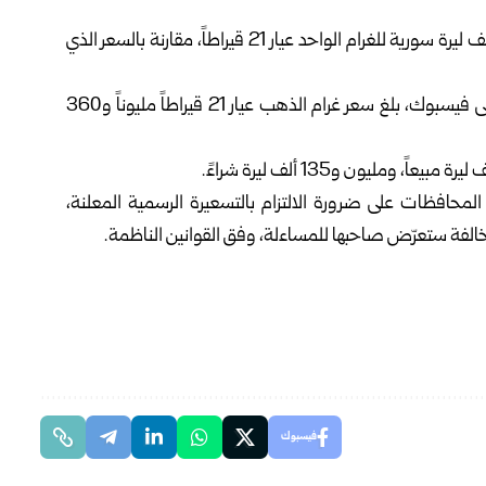
في السوق السورية اليوم، بمقدار 50 ألف ليرة سورية للغرام الواحد عيار 21 قيراطاً، مقارنة بالسعر الذي
الصادرة عبر صفحتها الرسمية على فيسبوك، بلغ سعر غرام الذهب عيار 21 قيراطاً مليوناً و360
افظات على ضرورة الالتزام بالتسعيرة الرسمية المعلنة،
فة ستعرّض صاحبها للمساءلة، وفق القوانين الناظمة.
فيسبوك