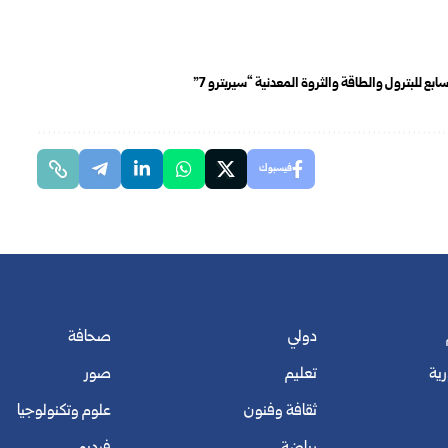
ع للبترول والطاقة والثروة المعدنية “سيربترو 7”
فيسبوك
دولي
صحافة
رية
تعليم
صور
ثقافة وفنون
علوم وتكنولوجيا