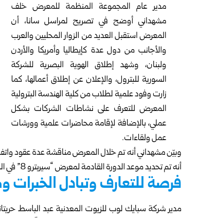
مدير عام المجموعة المنظمة للمعرض خلف
مشهداني أوضح في تصريح لمراسل سانا، أن
المعرض استقبل العديد من الزوار المحليين والعرب
والأجانب من دول عدة كإيطاليا وأمريكا والأردن
ولبنان، وشهد إطلاق الهوية البصرية للشركة
السورية للبترول، والإعلان عن إطلاق أعمالها، كما
زارت وفود علمية لطلاب من كلية الهندسة البترولية
المعرض للتعرف على نشاطات الشركات بشكل
عملي، بالإضافة لإقامة محاضرات علمية وورشات
عمل ولقاءات.
وبيّن مشهداني أنه تم خلال المعرض مناقشة عدة عقود واتفاقي
أنه تم تحديد موعد الدورة القادمة لمعرض “سيربترو 8” في السابع من شهر تموز 2026.
فرصة للتعارف وتبادل الخبرات وم
مدير شركة سبايك لوب للزيوت المعدنية عبد الباسط حريت