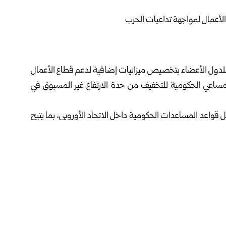
ح للدول الأعضاء بتخصيص ميزانيات إضافية لدعم قطاع الأعمال
مساعي الحكومية للتخفيف من حدة الارتفاع غير المسبوق في
 قواعد المساعدات الحكومية داخل الاتحاد الأوروبي، بما يتيح
 من قفزة أسعار الطاقة، وفي مقدمتها قطاعات الزراعة والنقل
تمكين الحكومات من تغطية جانب من فارق الأسعار الذي تتكبده
ر التي كانت سائدة قبيل اندلاع الحرب الأمريكية الإسرائيلية-
عدات المخصصة للصناعات كثيفة الاستهلاك للطاقة إلى ما
يدة لفواتير الكهرباء، في محاولة لمحاصرة الآثار الاقتصادية السلبية