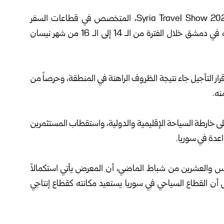
‌‏أعلنت وزارة السياحة عن تأجيل معرض السفر السوري 2026 Syria Travel Show، المتخصص في قطاعات السفر
والسياحة والاستثمار الفندقي، والذي كان من المقرر إقامته في دمشق خلال الفترة من الـ 14 إلى الـ 16 من شهر نيسان
 قرار التأجيل جاء نتيجة الظروف الراهنة في المنطقة، وحرصاً من
نه.
لى خارطة السياحة الإقليمية والدولية، واستقطاب المستثمرين
عدة في سوريا.
امس والعشرين من شباط الماضي، أن المعرض يأتي استكمالاً
إلى أن القطاع السياحي في سوريا يستعيد مكانته كقطاع إنتاجي