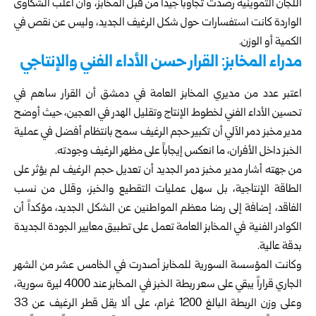
اللجان التموينية رصدت تجاوباً جيداً من قبل المخابز، وأن أغلب الشكاوى
الواردة كانت استفسارات حول شكل الرغيف الجديد، وليس عن نقص في
الكمية أو الوزن.
مدراء المخابز: القرار حسن الأداء الفني والإنتاجي
اعتبر عدد من مديري المخابز العامة في دمشق أن القرار ساهم في
تحسين الأداء الفني لخطوط الإنتاج وتقليل الهدر في العجين، حيث أوضح
مدير مخبز دمر الآلي أن تكبير حجم الرغيف سمح بانتظام أفضل في عملية
الخبز داخل الأفران، ما انعكس إيجاباً على مظهر الرغيف وجودته.
من جهته أشار مدير مخبز دمر الجديد أن تعديل حجم الرغيف لم يؤثر على
الطاقة الإنتاجية، بل سهل عمليات التقطيع والخبز، وقلل من نسب
الفاقد، إضافة إلى رضا معظم المواطنين عن الشكل الجديد، مؤكداً أن
الكوادر الفنية في المخابز العامة تعمل على تطبيق معايير الجودة الجديدة
بدقة عالية.
وكانت المؤسسة السورية للمخابز أصدرت في الخامس عشر من الشهر
الجاري قراراً يبقي على سعر ربطة الخبز في المخابز عند 4000 ليرة سورية،
وعلى وزن الربطة البالغ 1200 غرام، على ألا يقل قطر الرغيف عن 33