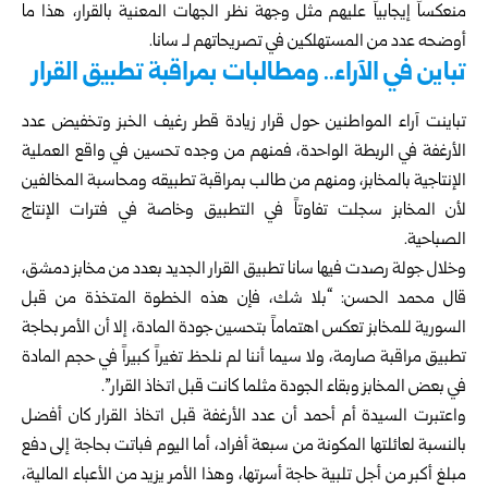
منعكساً إيجابياً عليهم مثل وجهة نظر الجهات المعنية بالقرار، هذا ما
أوضحه عدد من المستهلكين في تصريحاتهم لـ سانا.
تباين في الآراء.. ومطالبات بمراقبة تطبيق القرار
تباينت آراء المواطنين حول قرار زيادة قطر رغيف الخبز وتخفيض عدد
الأرغفة في الربطة الواحدة، فمنهم من وجده تحسين في واقع العملية
الإنتاجية بالمخابز، ومنهم من طالب بمراقبة تطبيقه ومحاسبة المخالفين
لأن المخابز سجلت تفاوتاً في التطبيق وخاصة في فترات الإنتاج
الصباحية.
وخلال جولة رصدت فيها سانا تطبيق القرار الجديد بعدد من مخابز
دمشق
،
قال محمد الحسن: “بلا شك، فإن هذه الخطوة المتخذة من قبل
السورية للمخابز تعكس اهتماماً بتحسين جودة المادة، إلا أن الأمر بحاجة
تطبيق مراقبة صارمة، ولا سيما أننا لم نلحظ تغيراً كبيراً في حجم المادة
في بعض المخابز وبقاء الجودة مثلما كانت قبل اتخاذ القرار”.
واعتبرت السيدة أم أحمد أن عدد الأرغفة قبل اتخاذ القرار كان أفضل
بالنسبة لعائلتها المكونة من سبعة أفراد، أما اليوم فباتت بحاجة إلى دفع
مبلغ أكبر من أجل تلبية حاجة أسرتها، وهذا الأمر يزيد من الأعباء المالية،