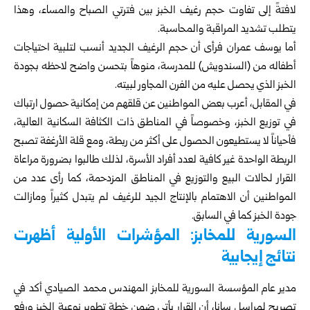
لافتةً إلى تفاوت حجم رغيف الخبز بين فترتي الصباح والمساء، وهذا
يتطلب تشديد المراقبة والمحاسبة.
أما يوسف عمران فرأى أن حجم الرغيف الجديد أنسب لتلبية احتياجات
أطفاله من (السندويش) للمدرسة، منوهاً بتحسن واضح لاحظه بجودة
الخبز الذي يحصل عليه من الفرن المجاور لبيته.
في المقابل، أعرب بعض المواطنين عن قلقهم من إمكانية حصول ارتباك
في توزيع الخبز، وخصوصاً في المناطق ذات الكثافة السكانية العالية،
فأحياناً لا يستطيعون الحصول على أكثر من ربطة، ومع قلة الأرغفة تصبح
الربطة الواحدة غير كافية لعدد أفراد الأسرة، لذلك طالبوا بضرورة مراعاة
القرار لحالات البيع والتوزيع في المناطق المزدحمة، كما رأى عدد من
المواطنين أن الاهتمام بالإنتاج الجيد للرغيف لم يتبدل كثيراً ومازالت
جودة الخبز كما في السابق.
السورية للمخابز: المؤشرات الأولية أظهرت
نتائج إيجابية
مدير عام المؤسسة السورية للمخابز المهندس محمد الصيادي أكد في
تصريح لمراسل سانا، أن القرار يأتي ضمن خطة تطوير نوعية الخبز ورفع