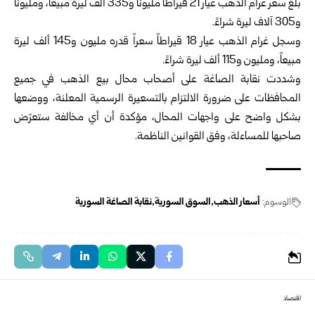
بلغ سعر غرام الذهب عيار 21 قيراطاً مليوناً و335 ألف ليرة مبيعاً، ومليوناً
و305 آلاف ليرة شراءً.
وسجل غرام الذهب عيار 18 قيراطاً سعراً قدره مليون و145 ألف ليرة
مبيعاً، ومليون و115 ألف ليرة شراءً.
وشددت نقابة الصاغة على أصحاب محال بيع الذهب في جميع
المحافظات على ضرورة الالتزام بالتسعيرة الرسمية المعلنة، ووضعها
بشكل واضح على واجهات المحال، مؤكدة أن أي مخالفة ستعرّض
صاحبها للمساءلة، وفق القوانين الناظمة.
الوسوم:
أسعار الذهب
السوق السورية
نقابة الصاغة السورية
اقتصاد