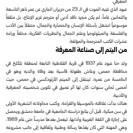
المعرفي.
عبود الذي غيّبه الموت في الـ 23 من حزيران الجاري عن عمر ناهز التاسعة
والثمانين عاماً، لم يكن مجرد ناقد أدبي أو مترجم غزير الإنتاج، بل مثقفاً
موسوعياً انشغل بأسئلة الإنسان والحضارة والجمال، متنقلاً بين الأدب
والفلسفة والميثولوجيا وعلم الجمال والنظريات الفكرية، مخلفاً وراءه
عشرات الكتب المترجمة والمؤلفة.
من اليتم إلى صناعة المعرفة
ولد حنا عبود عام 1937 في قرية القلاطية التابعة لمنطقة تلكلخ في
محافظة
حمص
، وعاش طفولة قاسية بعد وفاة والديه وهو في
الخامسة من عمره، لينتقل إلى الميتم الأرثوذكسي في حمص، حيث
أمضى ثماني سنوات كان لها أثر عميق في تكوين شخصيته المعرفية
والأدبية.
هناك بدأت علاقته بالموسيقا والقراءة، وكتب محاولاته الشعرية الأولى
في سن مبكرة، قبل أن يتابع دراسته الجامعية في جامعة دمشق ويحصل
على إجازة في اللغة العربية وآدابها، ليعمل بعدها مدرساً حتى عام 1989،
وهي المهنة التي كان يعدّها رسالة وطنية وثقافية إلى جانب مشروعه