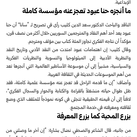
الإبداعية.
ما أنجزه حنا عبود تعجز عنه مؤسسة كاملة
الناقد والباحث الدكتور سعد الدين كليب رأى في تصريح لـ “سانا” أن حنا
عبود يعد أحد أهم النقاد والمترجمين السوريين خلال أكثر من نصف قرن،
مؤكداً أن نتاجه الفكري تجاوز المئة كتاب بين مؤلف ومترجم.
وقال كليب: إن اهتمامات عبود امتدت من النقد الأدبي وتاريخ النقد
والنظرية الأدبية إلى الميثولوجيا والنسوية والنظريات الفكرية
والسياسية، مشيراً إلى أن موسوعة الأساطير العالمية التي أنجزها تعد
من أهم الموسوعات الحديثة في الثقافة العربية.
وأضاف: “إن ما قدمه الراحل قد تعجز عنه مؤسسة علمية كاملة، فقد
ظل طوال حياته منشغلاً بالقراءة والكتابة والحوار والسجال الفكري”،
لافتاً إلى أن قيمته الحقيقية تتجلى في كونه نموذجاً للمثقف الذي وضع
ثقافته ومعرفته في خدمة المجتمع.
يزرع المحبة كما يزرع المعرفة
من جانبه، قال الشاعر والصحفي نضال بشارة: “إن آخر ما وصلني من