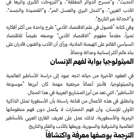
الحديث”، و”مسرح الدوائر المغلقة”، و”النزوحات الكبرى وأثرها في
الأدب العربي”، و”النحل البري والعسل المر”، و”القصيدة والجسد”،
و”الحداثة عبر التاريخ”.
وفي كتابه “فصول في علم الاقتصاد الأدبي” طرح واحدة من أكثر أفكاره
تميزاً، مقدماً مفهوم “الاقتصاد الأدبي” بوصفه نقيضاً للاقتصاد
السياسي القائم على الهيمنة المادية، ورأى أن الأدب والفنون قادران على
بناء عالم أكثر إنسانية وعدالة وجمالاً.
الميثولوجيا بوابة لفهم الإنسان
في العقود الأخيرة من حياته اتجه عبود إلى دراسة الأساطير العالمية
والميثولوجيا، فأنجز أعمالاً مرجعية مهمة كان أبرزها “موسوعة
الأساطير”، التي تعد من أبرز المشاريع العربية في هذا المجال.
وانطلق في هذه الأعمال من قناعة راسخة بأن الأسطورة تمثل الذاكرة
الأولى للإنسان، وأن فهم الحضارات لا يكتمل دون فهم منظوماتها
الرمزية والأسطورية، لذلك عمل على تعريف القارئ العربي بالأساطير
العالمية والشرقية والسورية، وربطها بالأدب والفكر والتاريخ.
الترجمة بوصفها معرفة واكتشافاً