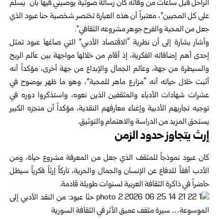
الراحل قبل ساعات من وفاته كان رسالة صوتية يوصيني فيها بأن “يسلّم
على كل المحبين”، معتبراً أن هذه العبارة تختصر شخصية حنا عبود الذي
جعل من المحبة والفرح جوهر مشروعه الثقافي”.
وأشار بشارة إلى أن نظرية “الاقتصاد الأدبي” التي صاغها عبود تمثل
إحدى أهم إضافاته الفكرية، إذ أقام من خلالها مواجهة بين عالم الربح
والسيطرة من جهة، وعالم الجمال والإبداع من جهة أخرى، مؤكداً أنه
أثبت خلال حياته أنه “مزارع ماهر للمحبة”، وهو ما ظهر بوضوح في
عشرات شهادات الأدباء والمثقفين الذين نعوه، واستذكروا دوره في
توجيه تجاربهم الأدبية وإغناء معارفهم النقدية، مؤكداً أن منجزه الكبير
يستحق المزيد من الدراسة والاهتمام والتوثيق.
إرث يتجاوز حدود الزمن
كان عبود نموذجاً للمثقف الذي جعل من المعرفة مشروع حياة، ومن
الأدب أفقاً للدفاع عن الإنسان والجمال والحرية، تاركاً إرثاً فكرياً سيظل
حاضراً في ذاكرة الثقافة العربية لسنوات طويلة قادمة.