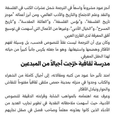
أنجز عبود مشروعاً واسعاً في الترجمة شمل عشرات الكتب في الفلسفة
والنقد وعلم الاجتماع والتاريخ والأدب العالمي، ومن أبرز أعماله “موجز
تاريخ الفلسفة”، و”بؤس الفلسفة”، و”العائلة المقدسة”، و”تاريخ
المسرح”، و”الخيال الأدبي”، وغيرها من الأعمال التي أسهمت في توسيع
أفق المعرفة لدى القارئ العربي.
وكان يرى أن الترجمة ليست نقلاً للنصوص فحسب، بل وسيلة لفهم
الأفكار وهضمها واستيعابها، وهو ما جعله يكرس جانباً كبيراً من حياته
لهذا الحقل المعرفي.
مدرسة ثقافية خرّجت أجيالاً من المبدعين
امتد تأثير حنا عبود من كتبه ومقالاته، إلى أجيال كاملة من الشعراء
والكتاب وجدوا في منزله بمدينة حمص ملتقى ثقافياً مفتوحاً للنقاش
والحوار وتبادل الأفكار.
وعرف عنه اهتمامه بالمواهب الشابة وقراءته الدقيقة للنصوص
الأدبية، حيث أسهمت ملاحظاته النقدية في تطوير تجارب العديد من
الأدباء الذين كانوا يعدّونه معلماً وصاحب فضل في صقل تجاربهم