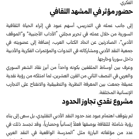
الفكري.
حضور مؤثر في المشهد الثقافي
إلى جانب عمله في التدريس، أسهم عبود في إثراء الحياة الثقافية
السورية من خلال عمله في تحرير مجلتي “الآداب الأجنبية” و”الموقف
الأدبي”، الصادرتين عن اتحاد الكتاب العرب، إضافة إلى عضويته في
جمعية النقد الأدبي ومشاركاته في الندوات والمؤتمرات الفكرية والأدبية
داخل سوريا وخارجها.
وعرف بين أوساط المثقفين بكونه واحداً من أبرز نقاد الشعر السوري
والعربي في النصف الثاني من القرن العشرين، لما امتلكه من رؤية نقدية
عميقة جمعت بين المعرفة النظرية والتطبيقية والانفتاح على التجارب
الإنسانية المختلفة.
مشروع نقدي تجاوز الحدود
لم يتوقف اهتمام عبود عند حدود النقد الأدبي التقليدي، بل سعى إلى بناء
رؤية شاملة للثقافة بوصفها فعلاً إنسانياً وحضارياً، وقد تجسد ذلك في
عدد من مؤلفاته البارزة مثل “المدرسة الواقعية في النقد العربي