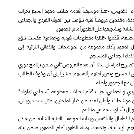
م الخميس، حفلاً موسيقياً قدّمه طلاب معهد السبع بحرات
، مقدّمين عروضاً فنية تنوّعت بين العزف الفردي والجماعي
الشابة وتشجيعها على الظهور أمام الجمهور.
لفة، قدّموا خلالها مقطوعات فردية وجماعية عكست تنوّع
ال المعهد بأداء مجموعة من الموشحات والأغاني التراثية، إلى
أداء الجماعي المنسجم.
 تصريح لمراسل سانا، أن هذه العروض تأتي ضمن برنامج دوري
ى المسرح وتعزيز ثقتهم بأنفسهم، مشيراً إلى أن وقوف الطالب
ل مع الجمهور وأهله.
 الفردي والجماعي، حيث قدّم الطلاب مقطوعة “سماعي نهاوند”
من موشحات وأغانٍ لعدد من كبار الملحنين، مثل سيد درويش،
كورال بأسلوب جماعي متناغم.
 الأطفال واليافعين ورعاية المواهب الفنية الشابة، من خلال
م الإبداعية، وتخفيف رهبة الظهور أمام الجمهور ضمن بيئة