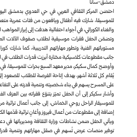
دمشق-سانا
احتضن المركز الثقافي العربي في حي العدوي
بدمشق
اليو
للموسيقا، شارك فيه أطفال ويافعون من فئات عمرية متعددة
والغناء الكورالي، في أجواء احتفالية هدفت إلى إبراز المواهب 
وتضمّن الحفل فقرات موسيقية لطلاب صفوف الآلات المخت
مستوياتهم الفنية وتطور مهاراتهم التدريبية، كما شارك كور
جانب مقطوعات كلاسيكية مختارة أبرزت قدرات الطلاب في ال
وأوضح كمال سكيكر، مدير معهد السبع بحرات للموسيقا، في
يُقام كل ثلاثة أشهر، بهدف إتاحة الفرصة للطلاب للصعود إل
على المسرح يسهم في بناء شخصيته وتنمية قدرته على التفاع
وأشار سكيكر إلى أن الحفل تميّز بتنوّع فقراته بين العزف
للموسيقار الراحل روحي الخماش، إلى جانب أعمال تراثية 
إضافة إلى مقطوعات من أعمال فيروز وأغانٍ تراثية قدّمها ال
ويأتي الحفل ضمن نشاطات وزارة الثقافة ومديرياتها في دعم
توفير منصات عرض تُسهم في صقل مهاراتهم وتنمية قدراته