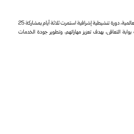
، بالتعاون مع منظمة الصحة العالمية، دورة تنشيطية إشرافية استمرت ثلاثة أيام بمشاركة 25
وابة التعافي، بهدف تعزيز مهاراتهم، وتطوير جودة الخدمات
مع حالات سوء استخدام المواد، من خلال تدريب المشاركين على
 تصريح لمراسل سانا اليوم الخميس، أن الدورة تضمنت أيضاً
ية والتدخل المختصر، بالإضافة إلى الجوانب الطبية والدوائية
سريرية التي راجعت العيادات، مع الالتزام الكامل بسرية بيانات
 واختيار المسار العلاجي الأنسب، حيث تتم متابعة الحالات