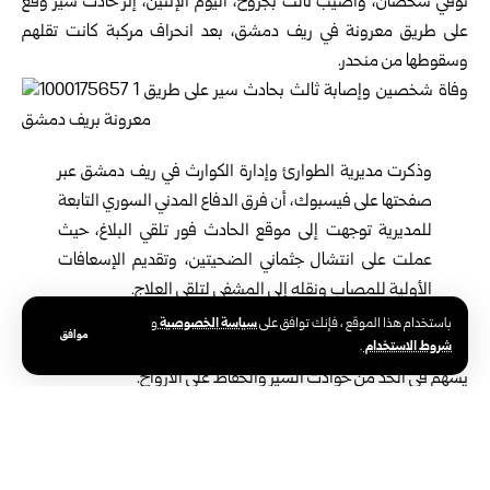
توفي شخصان، وأصيب ثالث بجروح، اليوم الإثنين، إثر حادث سير وقع
على طريق معرونة في ريف دمشق، بعد انحراف مركبة كانت تقلهم
وسقوطها من منحدر.
وذكرت
مديرية الطوارئ وإدارة الكوارث
في ريف دمشق عبر
صفحتها على فيسبوك، أن فرق الدفاع المدني السوري التابعة
للمديرية توجهت إلى موقع الحادث فور تلقي البلاغ، حيث
عملت على انتشال جثماني الضحيتين، وتقديم الإسعافات
الأولية للمصاب ونقله إلى المشفى لتلقي العلاج.
وجدد الدفاع المدني دعوته السائقين للالتزام بقواعد السلامة المرورية،
سياسة الخصوصية
باستخدام هذا الموقع ، فإنك توافق على
و
موافق
شروط الاستخدام
.
وتخفيف السرعة، والتأكد من الحالة الفنية للمركبات قبل الانطلاق، بما
يسهم في الحد من حوادث السير والحفاظ على الأرواح.
وتوفي شخص وأصيب 24 آخرون بجروح، جراء حرائق ‏وحوادث سير
وقعت في عموم سوريا، يوم الجمعة الماضي، ‏استجابت لها فرق الدفاع
المدني في وزارة الطوارئ ‏وإدارة الكوارث‎.‎