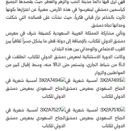
فهي ترى فيها دائماً مدينة الحب والزهر والعطر، حيث يقصدها الجميع
كياسمين دمشقي لينغرسوا في هذه الأرض، معبرةً عن اعتزازها بكونها
تأثرت بالشاعر نزار قباني فكرياً، حيث نشأت على قصائده التي شكلت
وجدانها تجاه دمشق.
وتأتي مشاركة المملكة العربية السعودية كضيفة شرف في معرض
دمشق الدولي للكتاب، بالإضافة إلى دولة قطر، ما يشكل جسراً ثقافياً يبرز
القرب الاجتماعي والوجداني بين هذه البلدان.
وكانت الدورة الاستثنائية لمعرض دمشق الدولي للكتاب، انطلقت في
الـ6 من شباط الجاري، وتستمر حتى الـ18 منه، وسط إقبال كبير من
المواطنين والزوار.