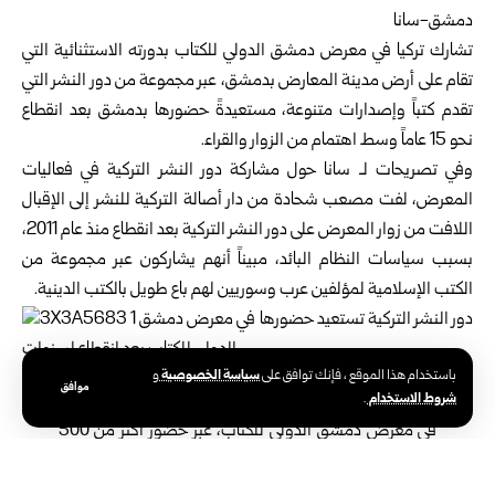
دمشق-سانا
تشارك تركيا في
معرض
دمشق الدولي للكتاب بدورته الاستثنائية التي
تقام على أرض مدينة المعارض بدمشق، عبر مجموعة من دور النشر التي
تقدم كتباً وإصدارات متنوعة، مستعيدةً حضورها بدمشق بعد انقطاع
نحو 15 عاماً وسط اهتمام من الزوار والقراء.
وفي تصريحات لـ سانا حول مشاركة دور النشر التركية في فعاليات
المعرض، لفت مصعب شحادة من دار أصالة التركية للنشر إلى الإقبال
اللافت من زوار المعرض على دور النشر التركية بعد انقطاع منذ عام 2011،
بسبب سياسات النظام البائد، مبيناً أنهم يشاركون عبر مجموعة من
الكتب الإسلامية لمؤلفين عرب وسوريين لهم باع طويل بالكتب الدينية.
سياسة الخصوصية
باستخدام هذا الموقع ، فإنك توافق على
و
موافق
شروط الاستخدام
.
ومن دار الكتاب العالمي نوه عثمان أكيلدز بكثافة المشاركة
في معرض دمشق الدولي للكتاب، عبر حضور أكثر من 500
دار نشر عربية وعالمية، مؤكداً أن هذا بحد ذاته إنجاز مهم،
وبين أن دار الكتاب العالمي التي تأسست عام 2013 شاركت