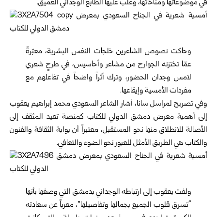
في موضوعاتها ومناخاتها، وغلب عليها الطابع الوجداني العميق.
وحاكت نصوص الشاعرين خلجات النفس البشرية، معبّرةً
عمّا تختزنه الجوارح من مشاعر وأحاسيس، في طرحٍ شعري
لامس وجدان الحضور، وترك أثراً واضحاً في تفاعلهم مع
مفردات الأمسية وإيقاعها.
وفي تصريح لمراسل سانا، أشار الشاعر السعودي محمد إبراهيم يعقوب
إلى أهمية معرض دمشق الدولي للكتاب كمنصة تعيد المثقف إلى
الأصالة للانطلاق منها نحو المستقبل، معتبراً أن بوابة الثقافة والفنون
والكتاب هي الطريق الأمثل للعبور نحو الضوء والتعافي.
ولفت يعقوب إلى ارتباطه الوجداني بدمشق التي وصفها بأنها
“تسرق قلوب الجميع بجمالها وتفاصيلها”، معرباً عن سعادته