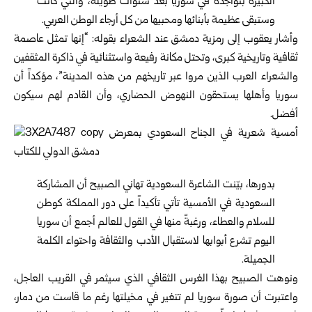
الكبيرة بتواجده في سوريا بعد سنوات طويلة، والتي كانت
وستبقى عظيمة بأبنائها ومحبيها من كل أرجاء الوطن العربي.
وأشار يعقوب إلى رمزية دمشق عند الشعراء بقوله: “إنها تمثل عاصمة
ثقافية وتاريخية كبرى، وتحتل مكانة رفيعة واستثنائية في ذاكرة المثقفين
والشعراء العرب الذين مروا عبر تاريخهم من هذه المدينة”، مؤكداً أن
سوريا وأهلها يستحقون النهوض الحضاري، وأن القادم لهم سيكون
أفضل.
بدورها، بيّنت الشاعرة السعودية تهاني الصبيح أن المشاركة
السعودية في الأمسية تأتي تأكيداً على دور المملكة كوطن
للسلام والعطاء، ورغبةً منها في القول للعالم أجمع أن سوريا
اليوم تشرع أبوابها لاستقبال الأدب والثقافة واحتواء الكلمة
الجميلة.
ونوهت الصبيح بهذا الغرس الثقافي الذي سيثمر في القريب العاجل،
واعتبرت أن صورة سوريا لم تتغير في مخيلتها رغم ما قاست من دمار،