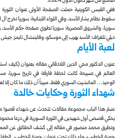
التاسع من شهر كانون الأول 2024.
ففي القبس الكويتية حملت الصفحة الأولى عنوان: الثورة 
سقوط نظام بشار الأسد، وفي اللواء اللبنانية: سوريا تخرج آل
سوريا، والشروق المصرية: سوريا تطوي صفحة حكم الأسد، وا
ديلي تلغراف: الأسد يهرب إلى موسكو، وفايننشال تايمز: جيش 
لعبة الأيام
عنون الدكتور محي الدين اللاذقاني مقاله بعنوان (كيف اس
العالم في صبيحة كانت لحظة فارقة في تاريخ سوريا، مست
الوحيد… المانشيت السوري فقط، مبيناً أن ذلك ما كان إلا لعبة
شهداء الثورة وحكايات خالدة
ضمّ هذا الباب مجموعة مقالات تتحدث عن شهداء قضوا منذ ا
يحكي قصص أول شهيدين في الثورة السورية في درعا محمود 
وتطرق محمد منصور في مقاله إلى كشف الحقائق عن الممارس
حمزة الخطيب، جاء ذلك تحت عنوان: حمزة الخطيب.. الطفل، 