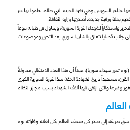
لقها حناجر السوريين وهي تغرد للحرية التي طالما حلموا بها عبر
قديم بحلة ورقية جديدة، أصدرتها
وزارة الثقافة
.
رير واستذكاراً لشهداء الثورة السورية، ويتناول في طياته تنوعاً
ة، إلى جانب قضايا تتعلق بالشأن السوري بعد التحرير وموضوعات
وم تحرر شهداء سوريا)، مبيناً أن هذا العدد الاحتفالي محاولةٌ
ن، مستعيداً تاريخ الشهادة الحقة منذ الثورة السورية الكبرى
ر وغيرها والتي ارتقى فيها آلاف الشهداء بسبب مجازر النظام
العالم
ي شقّ طريقه إلى صدر كل صحف العالم بكل لغاته وقاراته يوم