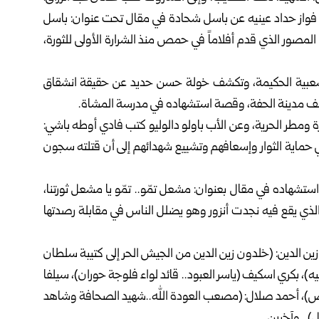
ض فواز حداد عينيه عن باسل شحادة في مقال تحت عنوان: باسل
مصور الذي قدم أفلاماً في حمص منذ الشرارة الأولى للثورة،
شعبية الحكيمة، وتكشف خولة حسن حديد عن حقيقة انشقاق
صف مدينة الحفة، وقصة استشهاده في مدرسة المشاة.
 ومطر الحرية، وعن الأب باولو دالوليو كتب فادي أوطه باشي:
ي حماية الثوار وإسعافهم وتشييع شهدائهم إلى أن قتلته سجون
شهاده في مقال بعنوان: مشعل تمّو.. تمّو يا مشعل ثورتنا،
الذي يقع فيه نجدت أنزور وهو يضلل الناس في مقابلة رصدتها
ين الدين: (خلدون زين الدين من الجيش الحر إلى كتيبة سلطان
ليه)، بكري اسكيف (ياسر العبود.. قائد لواء فلوجة حوران)، سيلفا
ناص)، أحمد صلال: (مصعب العودة الله..شهيد الصحافة وشاهد
).. وآخرين.