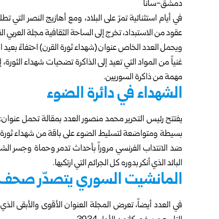
دمشق-سانا
في أيام استثنائية تمرّ على البلاد، ومع أهازيج النصر التي تط
عقود من الاستبداد، تخرج إلى الساحة الثقافية مجلة العربي ال
ويحمل العدد الخاص عنوان (شهداء ثورة القرن) احتفاءً بعيد التح
غنياً من المواد التي تعيد إلى الذاكرة تضحيات شهداء الثور
مهمة من ذاكرة السوريين.
الشهداء في دائرة الضوء
يفتتح رئيس التحرير محمد منصور العدد بمقالة تحمل عنوان: (ي
بسيطة ومتواضعة لتسليط الضوء على باقة من شهداء ثورة القر
ضد الانتداب الفرنسي مروراً بأحداث تدمر وحماة وجسر الشغو
البائد الذي أنكر بدوره كل الجرائم التي ارتكبها.
المانشيت السوري يتصدّر صحف 
في العدد أيضاً، تعرض المجلة العنوان الأقوى والأبقى الذ