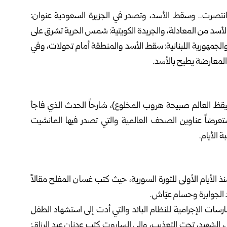
انتصرت.. وسقط الأسد، وتصدر في الجزيرة السعودية عنوان:
 الأسد من المعادلة، والجريدة الكويتية: شمس الحرية تشرق على
لجمهورية اللبنانية: سقط الأسد والمنطقة أمام تحولات، وفي
المعارضة يطيح بالأسد.
تيقظ العالم صبيحة هروب المخلوع)، شارحاً الحدث الذي فاجأ
عرضاً عناوين الصحف العالمية والتي تصدر فيها المانشيت
 الأيام.
لأيام الأولى للثورة السورية، حيث كتب غسان المفلح مقالاً
الجوابرة وحسام عيّاش.
ات الإجرامية للنظام البائد والتي أدت إلى استشهاد الطفل
الشهيد، تحت التعذيب، وإلى الساروت كتب عدنان عبد الرزاق: