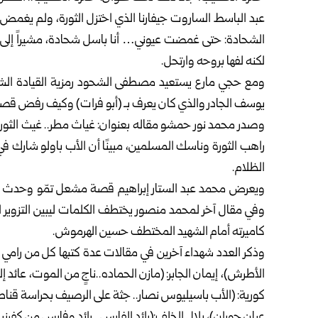
عبد الباسط الساروت جيفارنا الذي اختزل الثورة، ولم يغم
الشحادة: حتى غمضت عيوني… أنا باسل شحادة، مشيراً إلى ال
لكنه لفها بروحه وارتحل.
ومع حجي مارع يستعيد مصطفى الشحود رمزية القيادة ال
يوسف الجادر والذي كان يعرف بـ (أبو فرات) وكيف رفض ق
وصدر محمد نور حمشو مقاله بعنوان: غياث مطر.. غيث الثورة
راهب الثورة وناسك المسلمين، مبينًا أن الأب باولو شارك ف
الظلام.
ويعرض محمد عبد الستار إبراهيم قصة مشعل تمّو وحدث است
وفي مقال آخر لمحمد منصور يختطف الكلمات ليبين التزوير 
كاميرته أمام الشهيد المختطف حسين الهرموش.
وذكر العدد شهداء آخرين في مقالات عدة كتبها كل من رامي ز
الأطرش)، إيمان الجابر: (مازن الحماده..ناجٍ من الموت، عائد إ
كورية: (الأب باسيليوس نصار.. جثة على الرصيف بحراسة ق
عيان حوران)، بلال الخلف:(رائد الفارس.. رائد وفارس من كفرنبل