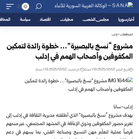
أخبار سوريا
مجلس الشعب
محليات
اقتصاد
سياسة
المحا
المحافظات
>
إدلب
مشروع “نسجٌ بالبصيرة”… خطوة رائدة لتمكين
المكفوفين وأصحاب الهمم في إدلب
تاريخ النشر: 2025/12/02 1:19 مساءً
اخر تحديث: 2025/12/02 1:19 مساءً
إدلب-سانا
يهدف مشروع “نسجٌ بالبصيرة” الذي أطلقته مديرية الثقافة في
إدلب
إلى
تعزيز حضور المكفوفين وذوي الإعاقة في المشهد المجتمعي، عبر منحهم
فرصاً عملية لتعلّم مهن النسيج وصناعة القش، بما يسهم في دعم