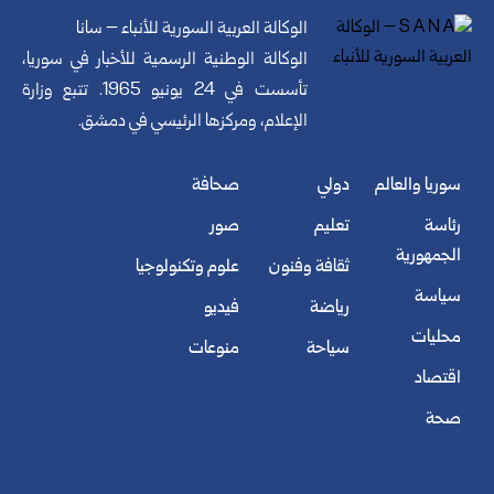
الوكالة العربية السورية للأنباء – سانا
الوكالة الوطنية الرسمية للأخبار في سوريا،
تأسست في 24 يونيو 1965. تتبع وزارة
الإعلام، ومركزها الرئيسي في دمشق.
سوريا والعالم
دولي
صحافة
رئاسة
تعليم
صور
الجمهورية
ثقافة وفنون
علوم وتكنولوجيا
سياسة
رياضة
فيديو
محليات
سياحة
منوعات
اقتصاد
صحة