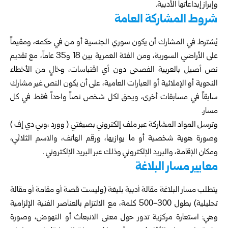
وإبراز إبداعاتها الأدبية.
شروط المشاركة العامة
يُشترط في المشارك أن يكون سوري الجنسية أو من في حكمه، ومقيماً
على الأراضي السورية، ومن الفئة العمرية بين 18 و35 عاماً، مع تقديم
نص أصيل بالعربية الفصحى دون أي اقتباسات، وخالٍ من الأخطاء
النحوية أو الإملائية أو العبارات العامية، على أن يكون النص غير مشارك
سابقاً في مسابقات أخرى، ويحق لكل شخص نصاً واحداً فقط في كل
مسار.
وترسل المواد المشاركة عبر ملف إلكتروني بصيغتي ( وورد ،وبي دي إف )
وصورة هوية شخصية أو ما يوازيها، ورقم الهاتف، والاسم الثلاثي،
ومكان الإقامة، والبريد الإلكتروني وذلك عبر
البريد الإلكتروني
.
معايير مسار البلاغة
يتطلب مسار البلاغة مقالة أدبية بليغة (وليست قصة أو مقامة أو مقالة
تحليلية) بطول 300-500 كلمة، مع الالتزام بالعناصر الفنية الإلزامية
وهي: استعارة مركزية تدور حول معنى الانبعاث أو النهوض، وصورة