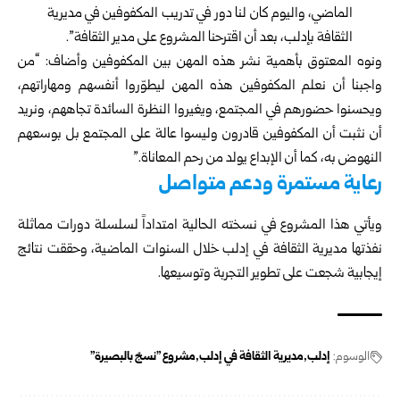
الماضي، واليوم كان لنا دور في تدريب المكفوفين في مديرية
الثقافة بإدلب، بعد أن اقترحنا المشروع على مدير الثقافة”.
ونوه المعتوق بأهمية نشر هذه المهن بين المكفوفين وأضاف: “من
واجبنا أن نعلم المكفوفين هذه المهن ليطوّروا أنفسهم ومهاراتهم،
ويحسنوا حضورهم في المجتمع، ويغيروا النظرة السائدة تجاههم، ونريد
أن نثبت أن المكفوفين قادرون وليسوا عالة على المجتمع بل بوسعهم
النهوض به، كما أن الإبداع يولد من رحم المعاناة.”
رعاية مستمرة ودعم متواصل
ويأتي هذا المشروع في نسخته الحالية امتداداً لسلسلة دورات مماثلة
نفذتها مديرية الثقافة في إدلب خلال السنوات الماضية، وحققت نتائج
إيجابية شجعت على تطوير التجربة وتوسيعها.
الوسوم:
إدلب
مديرية الثقافة في إدلب
مشروع "نسجٌ بالبصيرة"