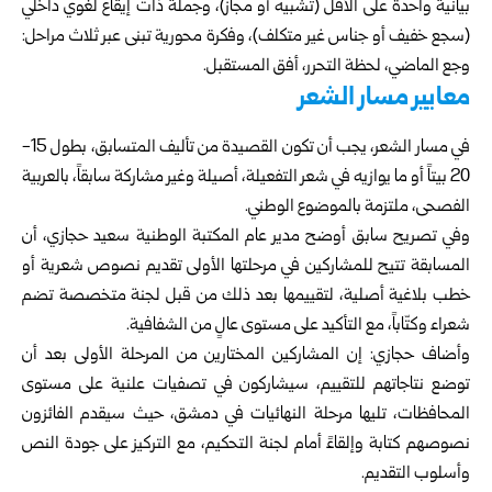
بيانية واحدة على الأقل (تشبيه أو مجاز)، وجملة ذات إيقاع لغوي داخلي
(سجع خفيف أو جناس غير متكلف)، وفكرة محورية تبنى عبر ثلاث مراحل:
وجع الماضي، لحظة التحرر، أفق المستقبل.
معايير مسار الشعر
في مسار الشعر، يجب أن تكون القصيدة من تأليف المتسابق، بطول 15-
20 بيتاً أو ما يوازيه في شعر التفعيلة، أصيلة وغير مشاركة سابقاً، بالعربية
الفصحى، ملتزمة بالموضوع الوطني.
وفي تصريح سابق أوضح مدير عام المكتبة الوطنية سعيد حجازي، أن
المسابقة تتيح للمشاركين في مرحلتها الأولى تقديم نصوص شعرية أو
خطب بلاغية أصلية، لتقييمها بعد ذلك من قبل لجنة متخصصة تضم
شعراء وكتّاباً، مع التأكيد على مستوى عالٍ من الشفافية.
وأضاف حجازي: إن المشاركين المختارين من المرحلة الأولى بعد أن
توضع نتاجاتهم للتقييم، سيشاركون في تصفيات علنية على مستوى
المحافظات، تليها مرحلة النهائيات في
دمشق
، حيث سيقدم الفائزون
نصوصهم كتابة وإلقاءً أمام لجنة التحكيم، مع التركيز على جودة النص
وأسلوب التقديم.