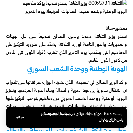
دمشق-سانا
أصدر وزير الثقافة محمد ياسين الصالح تعميماً على كل الهيئات
والمديريات والدور التابعة ل
وزارة الثقافة
يشدّد على ضرورة التركيز على
المفاهيم التي يعكسها يوم التحرير الذي تقترب ذكراه الأولى في الثامن
من كانون الأول القادم.
الهوية الوطنية ووحدة الشعب السوري
وأكّد الوزير الصالح في تعميمه، الذي نشرته الوزارة عبر قناتها على تلغرام،
أن الانتقال بسوريا إلى عهد الحرية والعدالة وبناء الدولة المزدهرة وتعزيز
الهوية الوطنية ووحدة الشعب السوري هي مفاهيم يتوجب التركيز عليها
عند اختيار الأنشطة والفعاليات المختلفة التي تنظّمها الهيئات
سياسة الخصوصية
باستخدام هذا الموقع ، فإنك توافق على
و
والمديريات والمراكز والدور الثقافية التابعة لوزارة الثقافة، داعياً إلى
موافق
شروط الاستخدام
.
الالتزام بالأهداف الثقافية والتنويرية والوطنية وبالنظم الإدارية المتبعة.
حظر مشاركة الشخصيات المرتبطة بالنظام