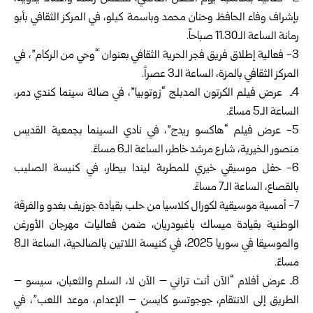
بإشراف وفاء الحافظ وحنان محمد وباسمة كيلو، في المركز الثقافي بأبو
رمانة الساعة الـ11.30 صباحاً.
3- فعالية إطلاق فريق فجر الحرية الثقافي بعنوان “وحي من الركام”، في
المركز الثقافي بالمزة، الساعة الـ3 عصراً.
4ـ عرض فيلم الكرتون المدبلج “زوتوبيا”، في صالة سينما كندي دمر،
الساعة الـ5 مساءً.
5- عرض فيلم “هاكسو ريدج”، في نادي السينما بجمعية القديس
منصور الخيرية، شارع مرشد خاطر، الساعة الـ6 مساءً.
6- حفل موسيقي خيري للمطربة ليندا بيطار، في كنيسة الصليب
بالقصاع، الساعة الـ7 مساءً.
7- أمسية موسيقية لكورال كلاسيا من حلب بقيادة جوزيف بغدو والفرقة
الوطنية بقيادة ميساك باغبودريان، ضمن فعاليات مهرجان الأورغن
والموسيقا في سوريا 2025، في كنيسة اللاتين بالصالحية، الساعة الـ8
مساءً.
8ـ عرض أفلام “الآن أنت تراني – الآن لا، السلم والثعبان، سيسو –
الطريق إلى الانتقام، جوجوتسو كايسن – الإعدام، موعد اللعب”، في