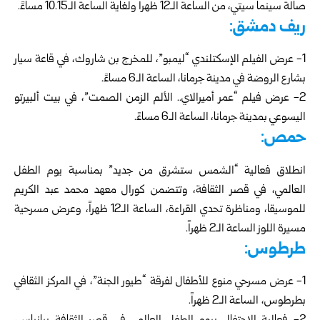
صالة سينما سيتي، من الساعة الـ12 ظهراً ولغاية الساعة الـ10.15 مساءً.
ريف دمشق:
1- عرض الفيلم الإسكتلندي “ليمبو”، للمخرج بن شاروك، في قاعة سيار
بشارع الروضة في مدينة جرمانا، الساعة الـ6 مساءً.
2- عرض فيلم “عمر أميرالاي.. الألم الزمن الصمت”، في بيت ألبيرتو
اليسوعي بمدينة جرمانا، الساعة الـ6 مساءً.
حمص:
انطلاق فعالية “الشمس ستشرق من جديد” بمناسبة يوم الطفل
العالمي، في قصر الثقافة، وتتضمن كورال معهد محمد عبد الكريم
للموسيقا، ومناظرة تحدي القراءة، الساعة الـ12 ظهراً، وعرض مسرحية
مسيرة اللوز الساعة الـ2 ظهراً.
طرطوس:
1- عرض مسرحي منوع للأطفال لفرقة “طيور الجنة”، في المركز الثقافي
بطرطوس، الساعة الـ2 ظهراً.