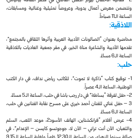
2- فعالية الاحتفال بيوم الطفل العالمي في قصر الثقافة ببانياس،
وتتضمن معرض أعمال يدوية، وعروضاً تمثيلية وغنائية ومسابقات،
الساعة الـ11 صباحاً.
اللاذقية:
محاضرة بعنوان “الصالونات الأدبية العربية وأثرها الثقافي بالمجتمع”،
تقدمها الأديبة والشاعرة مناة الخير، في مقر جمعية العاديات باللاذقية
الساعة الـ6 مساءً.
حلب:
1- توقيع كتاب “ذاكرة لا تموت”، للكاتب رياض نداف، في دار الكتب
الوطنية، الساعة الـ4 عصراً.
2- حفل لفرقة “بساطة” في دار رجب باشا في حلب، الساعة الـ5 مساءً.
3 – حفل غنائي للفنان أحمد خيري على مسرح نقابة الفنانين في حلب،
الساعة الـ6 مساءً.
4- عرض أفلام “فرانكشتاين، الهاتف الأسود2، موعد اللعب، السلم
والثعبان، الآن أنت تراني – الآن لا، جوجوتسو كايسن – الإعدام”، في
صالة سينما الزهراء، من الساعة الـ12.30 ظهراً ولغاية الساعة الـ9.15