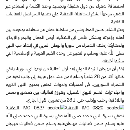
استضافة شعراء من دول شقيقة وتجسيد وحدة الكلمة والمشاعر عبر
الشعر، موجهاً الشكر لمحافظة اللاذقية على دعمها المتواصل للفعاليات
الثقافية.
وعبّر الشاعر حسن المطروشي من سلطنة عمان عن سعادته بوجوده بين
أهله وإخوته وبشكل خاص في اللاذقية، أرض الجمال والبحر والإبداع،
ولمشاركة زملائه الشعراء من سوريا والوطن العربي في إنشاد حب النبي
صلى الله عليه وسلم، والتعبير عن وحدة القيم العربية والإسلامية التي
تمثّلها أخلاقه.
يُذكر أن مهرجان البُردة الدولي يُعد أول فعالية من نوعها في سوريا، يلتقي
خلالها أكثر من 28 شاعراً وشاعرة من عشر دول عربية إلى جانب نخبة من
الشعراء السوريين، في أمسيات وندوات تحتفي بمديح النبي الكريم
وإحياء تراث الشعر النبوي الأصيل، وتتوزع فعالياته بين دمشق وحمص
واللاذقية وحلب وإدلب حتى الـ 28 من تشرين الأول الجاري.