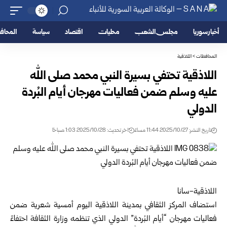
أخبار سوريا
مجلس الشعب
محليات
اقتصاد
سياسة
المحا
المحافظات
>
اللاذقية
اللاذقية تحتفي بسيرة النبي محمد صلى الله
عليه وسلم ضمن فعاليات مهرجان أيام البُردة
الدولي
تاريخ النشر: 2025/10/27 11:44 مساءً
اخر تحديث: 2025/10/28 1:03 صباحًا
اللاذقية-سانا
استضاف المركز الثقافي بمدينة
اللاذقية
اليوم أمسية شعرية ضمن
فعاليات مهرجان “أيام البُردة” الدولي الذي تنظمه
وزارة الثقافة
احتفاءً