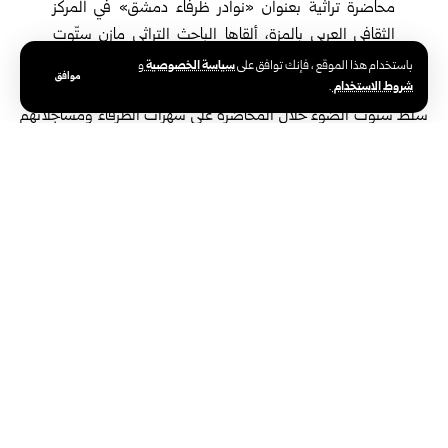
محاضرة تراثية بعنوان «نوادر ظرفاء دمشق» في المركز
الثقافي العربي بالمزة، ألقاها الباحث التراثي مازن ستّوت
مستعرضاً فيها ملامح مرحلةٍ دمشقية زاخرة بالنكتة والبداهة
سياسة الخصوصية
باستخدام هذا الموقع ، فإنك توافق على
و
موافق
شروط الاستخدام
.
والذكاء الاجتماعي.
سلّط ستّوت الضوء خلال المحاضرة على سهرات الظرفاء ومساجلاتهم
الأدبية، وكيف كانت تلك الجلسات تجمع بين الطرافة والعمق الثقافي
في آنٍ واحد، إذ لم تكن مجالس للتسلية فقط، بل منصات للفكر والشعر
والفن والسياسة، حضرها كبار الأدباء والصحفيين والموسيقيين.
فخري البارودي الوطني والشاعر
بدأ الباحث ستوت بسرد أحد نماذج الظرفاء الذين لمعوا في
مرحلة في ثلاثينيات وأربعينيات القرن الماضي، وهو
المناضل الوطني والأديب فخري البارودي، الذي كان بيته
ملتقى للسياسيين والفنانين لظرفه، كما تبنى العديد من