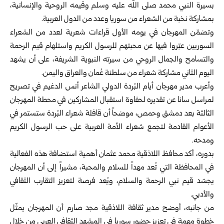
بسيرة النبي محمد صلى الله عليه وسلم وقيمه الروحية والإنسانية،
بمشاركة نخبة من الشعراء من
سوريا
وعدد من الدول العربية.
وتضمّن المهرجان في يومه الأول قراءات شعرية لعدد من الشعراء
السوريين عبّروا فيها عن محبتهم للرسول الكريم واستلهام قيم الرحمة
والتسامح والجمال الروحي من سيرته النبوية الشريفة، على أن يشهد
اليوم الثاني مشاركة شعراء من سلطنة عُمان والعراق واليمن.
وأعرب مدير مهرجان أيام البُردة الدولي الشاعر أنس الدغيم في تصريح
لمراسل سانا عن تقديره لحفاوة استقبال المشاركين في محطة المهرجان
الثالثة بعد
دمشق
و
حمص
، موضحاً أن قافلة شعراء البُردة ستستمر في
الأعوام القادمة لتجمع شعراء الأمة العربية على حب الرسول الكريم
ومدحه.
بدوره، أكد محافظ اللاذقية محمد عثمان أهمية استضافة هذه الفعالية
في المحافظة التي تُعد مهداً للسلام والمحبة، مشيراً إلى أن المهرجان
يجسّد قيم نبي الرحمة والسلام، ويُعد فرصة لتعزيز التقارب الثقافي
والأدبي.
من جانبه، أوضح مدير ثقافة اللاذقية مجد صارم أن المهرجان يمثّل
خطوة مهمة في تعزيز حضور سوريا في المشهد الثقافي العربي من خلال