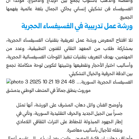
والفضة والذهب بأسلوب يجمع بين الإبداع والاختراع، مؤكداً أن
الفسيفساء فن تشكيلي إنساني يحاكي الجمال بلغة عالمية يفهمها
الجميع.
ورشة عمل تدريبية في الفسيفساء الحجرية
تلا افتتاح المعرض ورشة عمل تعريفية بتقنيات الفسيفساء الحجرية،
بمشاركة طلاب من المعهد التقاني للفنون التطبيقية، وعدد من
المهتمين، بهدف التعريف بتقنيات تنفيذ اللوحات الفسيفسائية الحجرية،
وأساليب اختيار الأحجار وتقطيعها وتثبيتها لتكوين لوحة متكاملة تجمع
بين الدقة الحرفية والخيال التشكيلي.
وأوضح الفنان وائل دهان، المشرف على الورشة، أنها تمثل
جسراً بين الجيل الجديد والحرف التقليدية السورية، وتأتي في
إطار الجهود المبذولة للحفاظ على التراث الثقافي اللامادي
ونقله للأجيال بأساليب معاصرة.