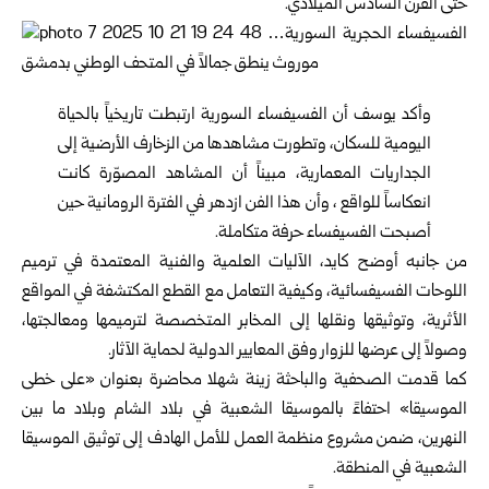
حتى القرن السادس الميلادي.
وأكد يوسف أن الفسيفساء السورية ارتبطت تاريخياً بالحياة
اليومية للسكان، وتطورت مشاهدها من الزخارف الأرضية إلى
الجداريات المعمارية، مبيناً أن المشاهد المصوّرة كانت
انعكاساً للواقع ، وأن هذا الفن ازدهر في الفترة الرومانية حين
أصبحت الفسيفساء حرفة متكاملة.
من جانبه أوضح كايد، الآليات العلمية والفنية المعتمدة في ترميم
اللوحات الفسيفسائية، وكيفية التعامل مع القطع المكتشفة في المواقع
الأثرية، وتوثيقها ونقلها إلى المخابر المتخصصة لترميمها ومعالجتها،
وصولاً إلى عرضها للزوار وفق المعايير الدولية لحماية الآثار.
كما قدمت الصحفية والباحثة زينة شهلا محاضرة بعنوان «على خطى
الموسيقا» احتفاءً بالموسيقا الشعبية في بلاد الشام وبلاد ما بين
النهرين، ضمن مشروع منظمة العمل للأمل الهادف إلى توثيق الموسيقا
الشعبية في المنطقة.