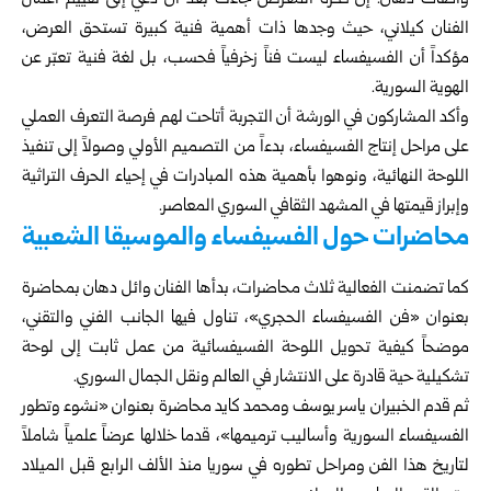
وأضاف دهان: إن فكرة المعرض جاءت بعد أن دُعي إلى تقييم أعمال
الفنان كيلاني، حيث وجدها ذات أهمية فنية كبيرة تستحق العرض،
مؤكداً أن الفسيفساء ليست فناً زخرفياً فحسب، بل لغة فنية تعبّر عن
الهوية السورية.
وأكد المشاركون في الورشة أن التجربة أتاحت لهم فرصة التعرف العملي
على مراحل إنتاج الفسيفساء، بدءاً من التصميم الأولي وصولاً إلى تنفيذ
اللوحة النهائية، ونوهوا بأهمية هذه المبادرات في إحياء الحرف التراثية
وإبراز قيمتها في المشهد الثقافي السوري المعاصر.
محاضرات حول الفسيفساء والموسيقا الشعبية
كما تضمنت الفعالية ثلاث محاضرات، بدأها الفنان وائل دهان بمحاضرة
بعنوان «فن الفسيفساء الحجري»، تناول فيها الجانب الفني والتقني،
موضحاً كيفية تحويل اللوحة الفسيفسائية من عمل ثابت إلى لوحة
تشكيلية حية قادرة على الانتشار في العالم ونقل الجمال السوري.
ثم قدم الخبيران ياسر يوسف ومحمد كايد محاضرة بعنوان «نشوء وتطور
الفسيفساء السورية وأساليب ترميمها»، قدما خلالها عرضاً علمياً شاملاً
لتاريخ هذا الفن ومراحل تطوره في سوريا منذ الألف الرابع قبل الميلاد