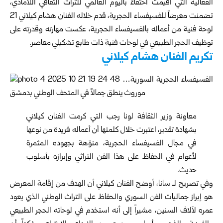
الفعالية التي أقيمت احتفاءً باليوم العالمي للتراث الثقافي اللامادي،
تضمنت معرضاً للفسيفساء الحجرية، قدم خلاله الفنان هشام كيلاني 21
لوحة فنية من أعماله بالفسيفساء الحجرية، عكست مهارته وقدرته على
توظيف الحجر الطبيعي في لوحات فنية ذات طابع تشكيلي معاصر.
تكريم الفنان هشام كيلاني
معاونة وزير الثقافة لونا رجب التي كرمت الفنان كيلاني
بشهادة تقدير، اعتبرت خلال كلمتها أن أعماله فريدة من نوعها
في مجال الفسيفساء الحجرية، منوّهة بجهوده المثمرة
لأعوام في الحفاظ على هذا الفن التراثي وإبرازه بأسلوب
حديث.
وفي تصريح لـ سانا، أوضح الفنان كيلاني أن الهدف من إقامة المعرض
هو إبراز جماليات الفن السوري والحفاظ على التراث الوطني الذي يعود
عمره لآلاف السنين، مشيراً إلى أنه استخدم في لوحاته الحجر الطبيعي