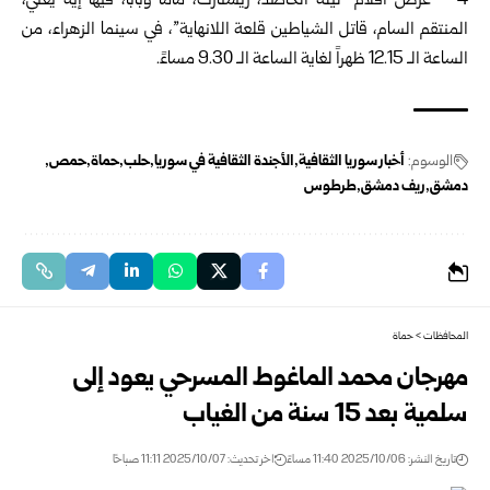
4 – عرض أفلام” ليلة الحاصد، ريستارت، ماما وبابا، فيها إيه يعني،
المنتقم السام، قاتل الشياطين قلعة اللانهاية”، في سينما الزهراء، من
الساعة الـ 12.15 ظهراً لغاية الساعة الـ 9.30 مساءً.
الوسوم:
أخبار سوريا الثقافية
الأجندة الثقافية في سوريا
حلب
حماة
حمص
دمشق
ريف دمشق
طرطوس
المحافظات
>
حماة
مهرجان محمد الماغوط المسرحي يعود إلى
سلمية بعد 15 سنة من الغياب
تاريخ النشر: 2025/10/06 11:40 مساءً
اخر تحديث: 2025/10/07 11:11 صباحًا