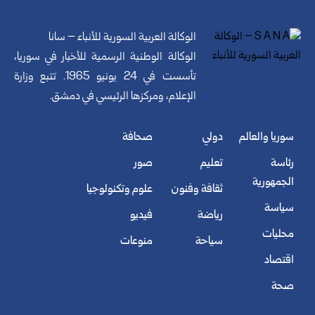
الوكالة العربية السورية للأنباء – سانا
الوكالة الوطنية الرسمية للأخبار في سوريا،
تأسست في 24 يونيو 1965. تتبع وزارة
الإعلام، ومركزها الرئيسي في دمشق.
سوريا والعالم
دولي
صحافة
رئاسة
تعليم
صور
الجمهورية
ثقافة وفنون
علوم وتكنولوجيا
سياسة
رياضة
فيديو
محليات
سياحة
منوعات
اقتصاد
صحة