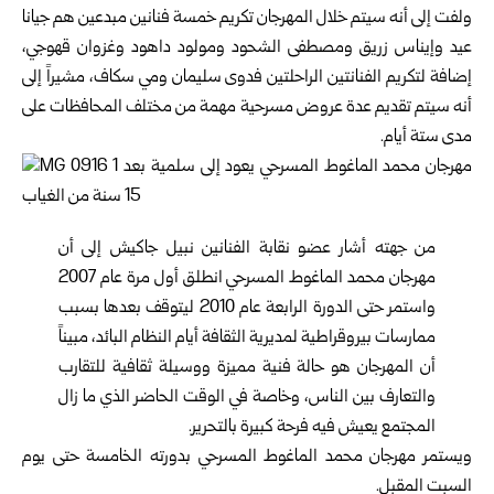
ولفت إلى أنه سيتم خلال المهرجان تكريم خمسة فنانين مبدعين هم جيانا
عيد وإيناس زريق ومصطفى الشحود ومولود داهود وغزوان قهوجي،
إضافة لتكريم الفنانتين الراحلتين فدوى سليمان ومي سكاف، مشيراً إلى
أنه سيتم تقديم عدة عروض مسرحية مهمة من مختلف المحافظات على
مدى ستة أيام.
من جهته أشار عضو نقابة الفنانين نبيل جاكيش إلى أن
مهرجان محمد الماغوط المسرحي انطلق أول مرة عام 2007
واستمر حتى الدورة الرابعة عام 2010 ليتوقف بعدها بسبب
ممارسات بيروقراطية لمديرية الثقافة أيام النظام البائد، مبيناً
أن المهرجان هو حالة فنية مميزة ووسيلة ثقافية للتقارب
والتعارف بين الناس، وخاصة في الوقت الحاضر الذي ما زال
المجتمع يعيش فيه فرحة كبيرة بالتحرير.
ويستمر مهرجان محمد الماغوط المسرحي بدورته الخامسة حتى يوم
السبت المقبل.