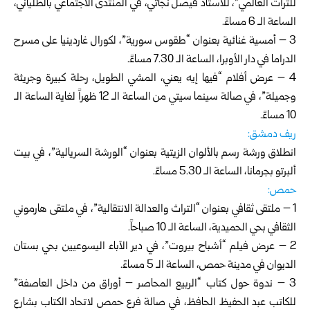
للتراث العالمي”، للأستاذ فيصل نجاتي، في المنتدى الاجتماعي بالطلياني،
الساعة الـ 6 مساءً.
3 – أمسية غنائية بعنوان “طقوس سورية”، لكورال غاردينيا على مسرح
الدراما في دار الأوبرا، الساعة الـ 7.30 مساءً.
4 – عرض أفلام “فيها إيه يعني، المشي الطويل، رحلة كبيرة وجريئة
وجميلة”، في صالة سينما سيتي من الساعة الـ 12 ظهراً لغاية الساعة الـ
10 مساءً.
ريف دمشق:
انطلاق ورشة رسم بالألوان الزيتية بعنوان “الورشة السريالية”، في بيت
ألبرتو بجرمانا، الساعة الـ 5.30 مساءً.
حمص:
1 – ملتقى ثقافي بعنوان “التراث والعدالة الانتقالية”، في ملتقى هارموني
الثقافي بحي الحميدية، الساعة الـ 10 صباحاً.
2 – عرض فيلم “أشباح بيروت”، في دير الآباء اليسوعيين بحي بستان
الديوان في مدينة حمص، الساعة الـ 5 مساءً.
3 – ندوة حول كتاب “الربيع المحاصر – أوراق من داخل العاصفة”
للكاتب عبد الحفيظ الحافظ، في صالة فرع حمص لاتحاد الكتاب بشارع