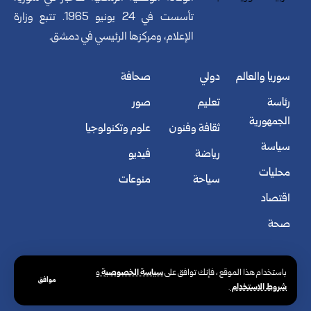
تأسست في 24 يونيو 1965. تتبع وزارة
الإعلام، ومركزها الرئيسي في دمشق.
سوريا والعالم
دولي
صحافة
رئاسة
تعليم
صور
الجمهورية
ثقافة وفنون
علوم وتكنولوجيا
سياسة
رياضة
فيديو
محليات
سياحة
منوعات
اقتصاد
صحة
سياسة الخصوصية
باستخدام هذا الموقع ، فإنك توافق على
و
موافق
شروط الاستخدام
.
© الوكالة العربية السورية للأنباء. كافة الحقوق محفوظة.