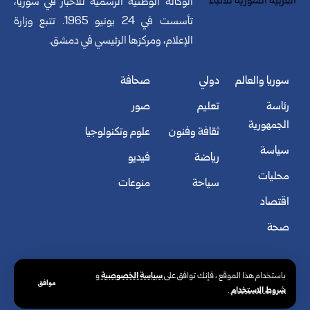
الوكالة الوطنية الرسمية للأخبار في سوريا،
تأسست في 24 يونيو 1965. تتبع وزارة
الإعلام، ومركزها الرئيسي في دمشق.
سوريا والعالم
دولي
صحافة
رئاسة
تعليم
صور
الجمهورية
ثقافة وفنون
علوم وتكنولوجيا
سياسة
رياضة
فيديو
محليات
سياحة
منوعات
اقتصاد
صحة
سياسة الخصوصية
باستخدام هذا الموقع ، فإنك توافق على
و
موافق
شروط الاستخدام
.
© الوكالة العربية السورية للأنباء. كافة الحقوق محفوظة.