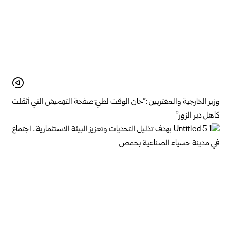
وزير الخارجية والمغتربين :”حان الوقت لطيّ صفحة التهميش التي أثقلت
كاهل دير الزور”