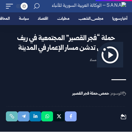
أخبار سوريا
مجلس الشعب
محليات
اقتصاد
سياسة
المحا
حملة “فجر القصير” المجتمعية في ريف
حمص تدشن مسار الإعمار في المدينة
2025/11/19 8:08 مساءً
الوسوم:
حمص
حملة فجر القصير