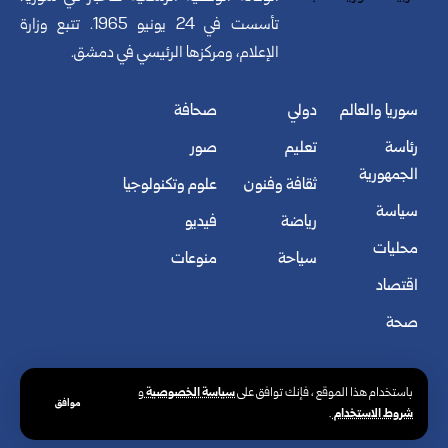
تأسست في 24 يونيو 1965. تتبع وزارة
الإعلام، ومركزها الرئيسي في دمشق.
سوريا والعالم
دولي
صحافة
رئاسة
تعليم
صور
الجمهورية
ثقافة وفنون
علوم وتكنولوجيا
سياسة
رياضة
فيديو
محليات
سياحة
منوعات
اقتصاد
صحة
سياسة الخصوصية
باستخدام هذا الموقع ، فإنك توافق على
و
موافق
شروط الاستخدام
.
© الوكالة العربية السورية للأنباء. كافة الحقوق محفوظة.