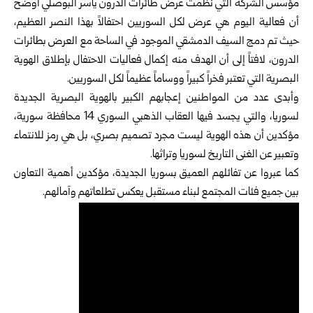
مؤسس الشركة التي نظمت عرض طائرات الدرون ياسر البوصلي أوضح
أن فعالية اليوم هي عرض لكل السوريين احتفالاً بهذا النصر العظيم،
حيث تم دمج السيف الدمشقي الموجود في الساحة مع العرض بطائرات
الدرون، لافتاً إلى أن الهدف منه إكمال فعاليات الاحتفال بإطلاق الهوية
البصرية التي تعتبر فخراً كبيراً ووساماً عظيماً لكل السوريين.
وأبدى عدد من المواطنين إعجابهم الكبير بالهوية البصرية الجديدة
لسوريا، والتي يجسد فيها العقاب الذهبي السوري 14 محافظة سورية،
مؤكدين أن هذه الهوية ليست مجرد تصميم بصري، بل هي رمز للانتماء
وتعبير عن الغنى التاريخ لسوريا وتراثها.
كما عبروا عن تفائلهم العميق بسوريا الجديدة، مؤكدين أهمية التعاون
بين جميع فئات المجتمع لبناء مستقبل يعكس تطلعاتهم وآمالهم.