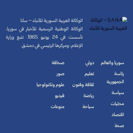
الوكالة العربية السورية للأنباء – سانا
الوكالة الوطنية الرسمية للأخبار في سوريا،
تأسست في 24 يونيو 1965. تتبع وزارة
الإعلام، ومركزها الرئيسي في دمشق.
سوريا والعالم
دولي
صحافة
رئاسة
تعليم
صور
الجمهورية
ثقافة وفنون
علوم وتكنولوجيا
سياسة
رياضة
فيديو
محليات
سياحة
منوعات
اقتصاد
صحة