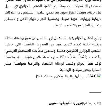
وقالت
وزارة الخارجية والمغتربين
في بيان اليوم الأحد: إن هذه الذكرى
تستحضر التضحيات الجسيمة التي قدّمها الشعب الجزائري في سبيل
نيل حريته، مؤكدة اعتزاز سوريا بما يجمع البلدين الشقيقين من علاقات
تاريخية وروابط أخوية متينة، ومتمنية للجزائر دوام الأمن والاستقرار
وتحقيق المزيد من التقدم والازدهار.
ويأتي احتفال الجزائر بعيد الاستقلال في الخامس من تموز بوصفه محطة
وطنية خالدة تُجسّد تتويج عقود من المقاومة الشعبية التي خاضها
الشعب الجزائري لأكثر من خمسة وسبعين عاماً ضد الاستعمار الفرنسي،
وقدّم خلالها ثمناً باهظاً بلغ أكثر من خمسة ملايين شهيد، وهي مناسبة
تؤكد فيها الجزائر وفاءها لرسالة الشهداء والتزامها بمواصلة مسار
التنمية وتعزيز سيادتها الوطنية.
الوسوم:
الجزائر
وزارة الخارجية والمغتربين