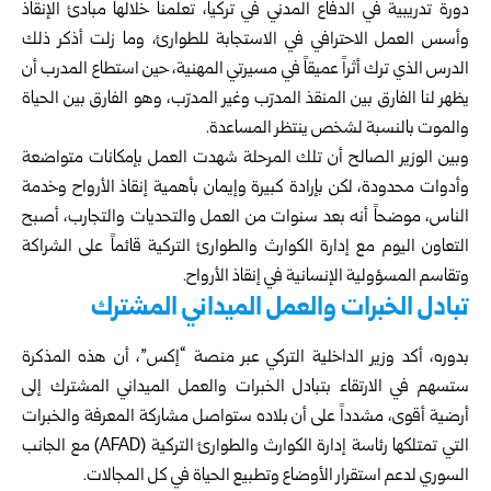
دورة تدريبية في الدفاع المدني في تركيا، ‏تعلمنا خلالها مبادئ الإنقاذ
وأسس العمل الاحترافي في ‏الاستجابة للطوارئ، وما زلت أذكر ذلك
الدرس الذي ترك أثراً ‏عميقاً في مسيرتي المهنية، حين استطاع المدرب أن
يظهر لنا ‏الفارق بين المنقذ المدرّب وغير المدرّب، وهو الفارق بين الحياة
‏والموت بالنسبة لشخص ينتظر المساعدة.‏
وبين الوزير الصالح أن تلك المرحلة شهدت العمل بإمكانات ‏متواضعة
وأدوات محدودة، لكن بإرادة كبيرة وإيمان بأهمية ‏إنقاذ الأرواح وخدمة
الناس، موضحاً أنه بعد سنوات من العمل ‏والتحديات والتجارب، أصبح
التعاون اليوم مع إدارة الكوارث ‏والطوارئ التركية قائماً على الشراكة
وتقاسم المسؤولية ‏الإنسانية في إنقاذ الأرواح.‏
‏تبادل الخبرات والعمل الميداني المشترك
بدوره، أكد وزير الداخلية التركي عبر منصة “إكس”، أن هذه ‏المذكرة
ستسهم في الارتقاء بتبادل الخبرات والعمل الميداني ‏المشترك إلى
أرضية أقوى، مشدداً على أن بلاده ستواصل ‏مشاركة المعرفة والخبرات
التي تمتلكها رئاسة إدارة الكوارث ‏والطوارئ التركية (‏AFAD‏) مع الجانب
السوري لدعم استقرار ‏الأوضاع وتطبيع الحياة في كل المجالات.‏