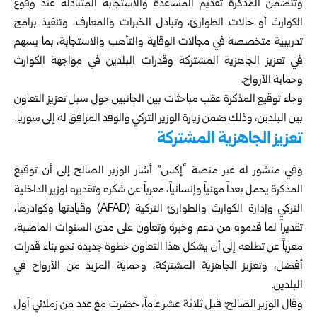
وتتضمن المذكرة تقديم المساعدة والاستجابة المتبادلة عند وقوع
‏الكوارث أو حالات الطوارئ، وتبادل الخبرات والمعارف، ‏وتنفيذ برامج
تدريبية متخصصة في مجالات الوقاية والتأهب ‏والاستجابة، بما يسهم
في تعزيز الجاهزية المشتركة و‏قدرات البلدين في مواجهة الكوارث
وحماية الأرواح.‏
وجاء توقيع المذكرة عقب مباحثات بين الجانبين حول سبل ‏تعزيز التعاون
بين البلدين، وذلك ضمن زيارة الوزير التركي ‏والوفد المرافق له إلى سوريا.‏
تعزيز الجاهزية المشتركة
وفي منشور له عبر منصة “إكس” أشار الوزير الصالح ‏إلى أن توقيع
المذكرة يحمل بعداً مهنياً وإنسانياً، معرباً عن شكره ‏وتقديره لوزير الداخلية
التركي وإدارة الكوارث والطوارئ ‏التركية (‏AFAD‏) وقيادتها وكوادرها،
تقديراً لما قدموه من دعم ‏وخبرة وتعاون على مدى السنوات الماضية،
معرباً عن تطلعه ‏إلى أن يشكل هذا التعاون خطوة جديدة نحو بناء قدرات
أفضل، ‏وتعزيز الجاهزية المشتركة، وحماية المزيد من الأرواح في
‏البلدين.‏
وقال الوزير الصالح: قبل ثلاثة عشر عاماً، حضرت مع عدد ‏من زملائي أول