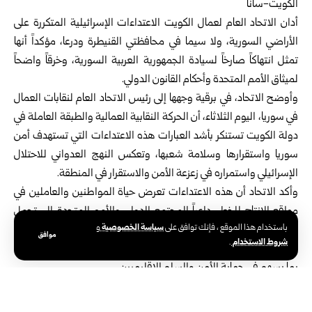
الكويت-سانا‌‎ ‎
أدان الاتحاد العام لعمال الكويت الاعتداءات الإسرائيلية ‏المتكررة على
الأراضي السورية، ولا سيما في محافظتي
‏القنيطرة
و
درعا
، مؤكداً أنها
تمثل انتهاكاً صارخاً لسيادة ‏الجمهورية العربية السورية، وخرقاً واضحاً
لميثاق الأمم ‏المتحدة وأحكام القانون الدولي‎.‎
وأوضح الاتحاد، في برقية وجهها إلى رئيس الاتحاد ‏العام لنقابات العمال
في سوريا، اليوم الثلاثاء، أن الحركة ‏النقابية العمالية والطبقة العاملة في
دولة الكويت تستنكر ‏بأشد العبارات هذه الاعتداءات التي تستهدف أمن
سوريا ‏واستقرارها وسلامة شعبها، وتعكس النهج العدواني ‏للاحتلال
الإسرائيلي واستمراره في زعزعة الأمن ‏والاستقرار في المنطقة‎.‎
وأكد الاتحاد أن هذه الاعتداءات تعرض حياة المواطنين ‏والعاملين في
مواقع الإنتاج للخطر، داعياً المجتمع الدولي ‏والأمم المتحدة إلى تحمل
سياسة الخصوصية
باستخدام هذا الموقع ، فإنك توافق على
و
مسؤولياتهما القانونية ‏والأخلاقية، واتخاذ موقف حازم لوقف هذه
موافق
شروط الاستخدام
.
الاعتداءات، وضمان ‏احترام سيادة سوريا وتطبيق قواعد القانون الدولي،
بما ‏يسهم في حماية الأمن والسلم الإقليميين‎.‎
وجدد الاتحاد العام لعمال الكويت تضامنه الكامل مع ‏الاتحاد العام
لنقابات العمال في سوريا والشعب السوري، ‏مشيداً بالدور الوطني