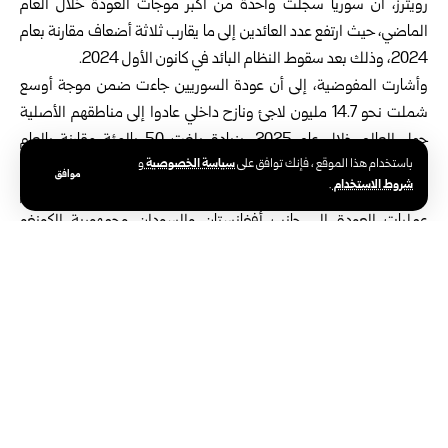
رويترز، أن
سوريا
‏سجلت واحدة من أكبر موجات العودة خلال العام
الماضي، حيث ارتفع عدد العائدين إلى ‏ما يقارب ثلاثة أضعاف مقارنة بعام
2024، وذلك بعد سقوط النظام البائد في كانون ‏الأول 2024.‏
وأشارت المفوضية، إلى أن عودة السوريين جاءت ضمن موجة أوسع
شملت نحو 14.7 ‏مليون لاجئ ونازح داخلي عادوا إلى مناطقهم الأصلية
حول العالم خلال عام 2025، بزيادة ‏بلغت 50 بالمئة مقارنة بالعام
سياسة الخصوصية
باستخدام هذا الموقع ، فإنك توافق على
و
السابق، وهو ثاني أعلى رقم يتم تسجيله منذ عام 1965.‏
موافق
شروط الاستخدام
.
ولفت التقرير، إلى أن سوريا كانت من بين 6 دول استحوذت على معظم
عمليات العودة إلى ‏جانب أفغانستان والسودان وجمهورية الكونغو
الديمقراطية وأوكرانيا وميانمار، لكنه ‏أشار في الوقت ذاته إلى أن كثيراً من
العائدين لا يزالون يواجهون تحديات مرتبطة بإعادة ‏الإعمار وتحسين
الخدمات الأساسية، وتوفير فرص العمل وتعزيز الاستقرار في بعض
‏المناطق.‏
وحسب التقرير، تراجع عدد النازحين قسراً على مستوى العالم خلال عام
2025 للمرة ‏الأولى منذ أكثر من عقد، في مؤشر يعكس زيادة أعداد
العائدين إلى بلدانهم الأصلية رغم ‏استمرار الأزمات والنزاعات في عدد من
المناطق.‏