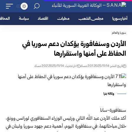
أخبار سوريا
مجلس الشعب
محليات
اقتصاد
سياسة
المحا
سوريا والعالم
الأردن وسنغافورة يؤكدان دعم سوريا في
الحفاظ على أمنها واستقرارها
تاريخ النشر: 2025/11/14 2:01 مساءً
اخر تحديث: 2025/11/14 2:02 مساءً
وكالة بترا
سنغافورة-سانا
أكد ملك الأردن عبد الله الثاني ورئيس الوزراء السنغافوري لورانس وونغ،
خلال مباحثاتهما، في سنغافورة اليوم، أهمية دعم جهود سوريا ولبنان في