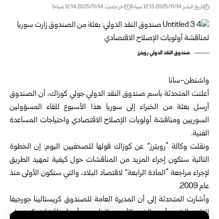
تاريخ النشر: 2025/11/14 12:13 صباحًا
اخر تحديث: 2025/11/14 12:14 صباحًا
صندوق النقد الدولي رويترز
واشنطن-سانا
أعلنت المتحدثة باسم
صندوق النقد الدولي
جولي كوزاك، أن الصندوق
أرسل بعثة من الخبراء إلى سوريا هذا الأسبوع للقاء المسؤولين
السوريين ومناقشة أولويات الإصلاح الاقتصادي واحتياجات المساعدة
الفنية.
ونقلت وكالة “رويترز” عن كوزاك قولها للصحفيين اليوم: إن الخطوة
التالية ستكون إجراء المزيد من المناقشات حول كيفية تمهيد الطريق
لإجراء مراجعة “المادة الرابعة” لاقتصاد البلاد، والتي ستكون الأولى منذ
عام 2009.
وأشارت المتحدثة إلى أن المديرة العامة للصندوق كريستالينا جورجيفا
التقت بالرئيس أحمد الشرع الأسبوع الماضي، وأجريا مناقشات ركزت على