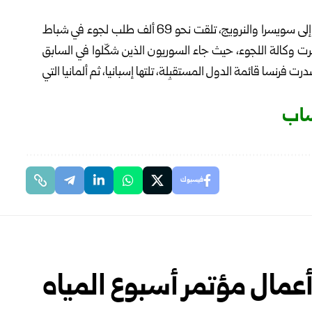
وكانت الدول السبع والعشرون في الاتحاد الأوروبي، إضافة إلى سويسرا والنرويج، تلقت نحو 69 ألف طلب لجوء في شباط
لي بدأ في تشرين الأول 2024، حسبما ذكرت وكالة اللجوء، حيث جاء السوريون الذين شكّلوا في السابق
ت فرنسا قائمة الدول المستقبِلة، تلتها إسبانيا، ثم ألمانيا التي
ساب
فيسبوك
مال مؤتمر أسبوع المياه