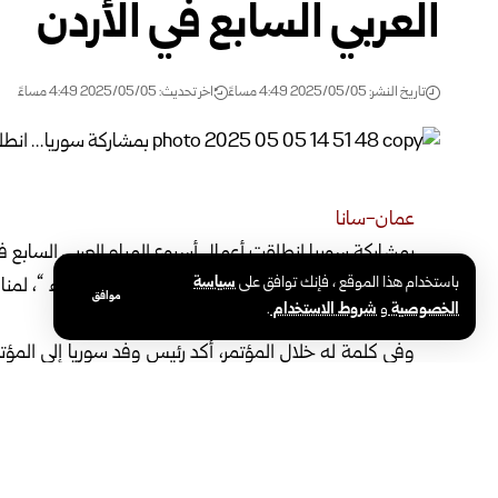
العربي السابع في الأردن
تاريخ النشر: 2025/05/05 4:49 مساءً
اخر تحديث: 2025/05/05 4:49 مساءً
عمان-سانا
بمشاركة سوريا انطلقت أعمال أسبوع المياه العربي السابع ف
باستخدام هذا الموقع ، فإنك توافق على
سياسة
المرافق من خلال ترابط المياه، الطاقة، البيئة والغذاء “، ل
موافق
الخصوصية
و
شروط الاستخدام
.
الأمن المائي.
وفي كلمة له خلال المؤتمر، أكد رئيس وفد سوريا إلى المؤت
أهمية تكامل الموارد في ظل التغيرات المناخية، معبراً عن تطلع
كما شارك الوفد، الذي ضم أيضاً مستشار معاون وزير الطاقة
والفعاليات الفنية، حيث تم تبادل الأفكار والتجارب حول التحدي
وتنظم المؤتمر الجمعية العربية لمرافق المياه “أكوا”، بالتع